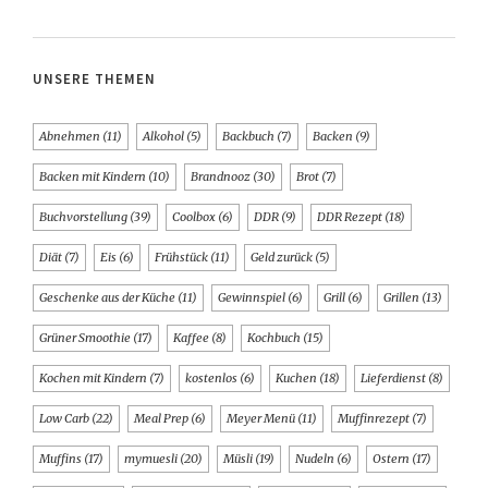
UNSERE THEMEN
Abnehmen
(11)
Alkohol
(5)
Backbuch
(7)
Backen
(9)
Backen mit Kindern
(10)
Brandnooz
(30)
Brot
(7)
Buchvorstellung
(39)
Coolbox
(6)
DDR
(9)
DDR Rezept
(18)
Diät
(7)
Eis
(6)
Frühstück
(11)
Geld zurück
(5)
Geschenke aus der Küche
(11)
Gewinnspiel
(6)
Grill
(6)
Grillen
(13)
Grüner Smoothie
(17)
Kaffee
(8)
Kochbuch
(15)
Kochen mit Kindern
(7)
kostenlos
(6)
Kuchen
(18)
Lieferdienst
(8)
Low Carb
(22)
Meal Prep
(6)
Meyer Menü
(11)
Muffinrezept
(7)
Muffins
(17)
mymuesli
(20)
Müsli
(19)
Nudeln
(6)
Ostern
(17)