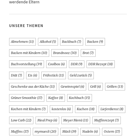
werdende Eltern
UNSERE THEMEN
Abnehmen
(11)
Alkohol
(5)
Backbuch
(7)
Backen
(9)
Backen mit Kindern
(10)
Brandnooz
(30)
Brot
(7)
Buchvorstellung
(39)
Coolbox
(6)
DDR
(9)
DDR Rezept
(18)
Diät
(7)
Eis
(6)
Frühstück
(11)
Geld zurück
(5)
Geschenke aus der Küche
(11)
Gewinnspiel
(6)
Grill
(6)
Grillen
(13)
Grüner Smoothie
(17)
Kaffee
(8)
Kochbuch
(15)
Kochen mit Kindern
(7)
kostenlos
(6)
Kuchen
(18)
Lieferdienst
(8)
Low Carb
(22)
Meal Prep
(6)
Meyer Menü
(11)
Muffinrezept
(7)
Muffins
(17)
mymuesli
(20)
Müsli
(19)
Nudeln
(6)
Ostern
(17)