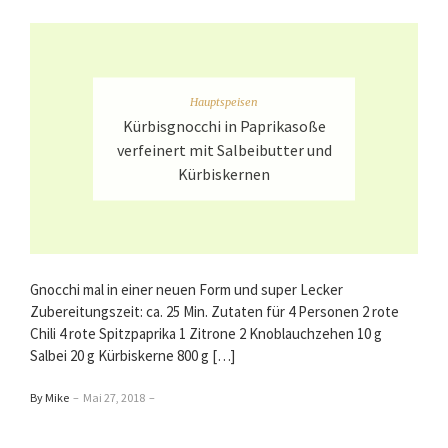
Hauptspeisen
Kürbisgnocchi in Paprikasoße
verfeinert mit Salbeibutter und
Kürbiskernen
Gnocchi mal in einer neuen Form und super Lecker
Zubereitungszeit: ca. 25 Min. Zutaten für 4 Personen 2 rote
Chili 4 rote Spitzpaprika 1 Zitrone 2 Knoblauchzehen 10 g
Salbei 20 g Kürbiskerne 800 g […]
By Mike
–
Mai 27, 2018
–