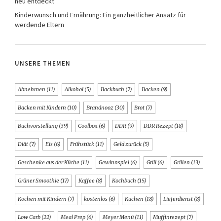
neu entdeckt
Kinderwunsch und Ernährung: Ein ganzheitlicher Ansatz für
werdende Eltern
UNSERE THEMEN
Abnehmen
(11)
Alkohol
(5)
Backbuch
(7)
Backen
(9)
Backen mit Kindern
(10)
Brandnooz
(30)
Brot
(7)
Buchvorstellung
(39)
Coolbox
(6)
DDR
(9)
DDR Rezept
(18)
Diät
(7)
Eis
(6)
Frühstück
(11)
Geld zurück
(5)
Geschenke aus der Küche
(11)
Gewinnspiel
(6)
Grill
(6)
Grillen
(13)
Grüner Smoothie
(17)
Kaffee
(8)
Kochbuch
(15)
Kochen mit Kindern
(7)
kostenlos
(6)
Kuchen
(18)
Lieferdienst
(8)
Low Carb
(22)
Meal Prep
(6)
Meyer Menü
(11)
Muffinrezept
(7)