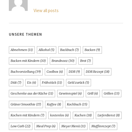
View all posts
UNSERE THEMEN
Abnehmen
(11)
Alkohol
(5)
Backbuch
(7)
Backen
(9)
Backen mit Kindern
(10)
Brandnooz
(30)
Brot
(7)
Buchvorstellung
(39)
Coolbox
(6)
DDR
(9)
DDR Rezept
(18)
Diät
(7)
Eis
(6)
Frühstück
(11)
Geld zurück
(5)
Geschenke aus der Küche
(11)
Gewinnspiel
(6)
Grill
(6)
Grillen
(13)
Grüner Smoothie
(17)
Kaffee
(8)
Kochbuch
(15)
Kochen mit Kindern
(7)
kostenlos
(6)
Kuchen
(18)
Lieferdienst
(8)
Low Carb
(22)
Meal Prep
(6)
Meyer Menü
(11)
Muffinrezept
(7)