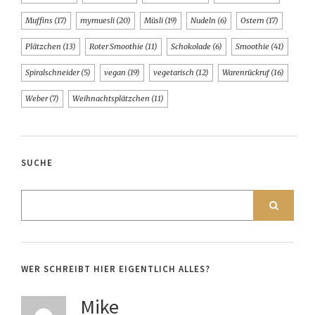
Muffins
(17)
mymuesli
(20)
Müsli
(19)
Nudeln
(6)
Ostern
(17)
Plätzchen
(13)
Roter Smoothie
(11)
Schokolade
(6)
Smoothie
(41)
Spiralschneider
(5)
vegan
(19)
vegetarisch
(12)
Warenrückruf
(16)
Weber
(7)
Weihnachtsplätzchen
(11)
SUCHE
WER SCHREIBT HIER EIGENTLICH ALLES?
Mike