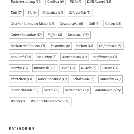
Buchvorstellung
(39)
Coolbox
(6)
DDR
(9)
DDR Rezept
(18)
Diät
(7)
Eis
(6)
Frühstück
(11)
Geld zurück
(5)
Geschenke aus der Küche
(11)
Gewinnspiel
(6)
Grill
(6)
Grillen
(13)
Grüner Smoothie
(17)
Kaffee
(8)
Kochbuch
(15)
Kochen mit Kindern
(7)
kostenlos
(6)
Kuchen
(18)
Lieferdienst
(8)
Low Carb
(22)
Meal Prep
(6)
Meyer Menü
(11)
Muffinrezept
(7)
Muffins
(17)
mymuesli
(20)
Müsli
(19)
Nudeln
(6)
Ostern
(17)
Plätzchen
(13)
Roter Smoothie
(11)
Schokolade
(6)
Smoothie
(41)
Spiralschneider
(5)
vegan
(19)
vegetarisch
(12)
Warenrückruf
(16)
Weber
(7)
Weihnachtsplätzchen
(11)
KATEGORIEN