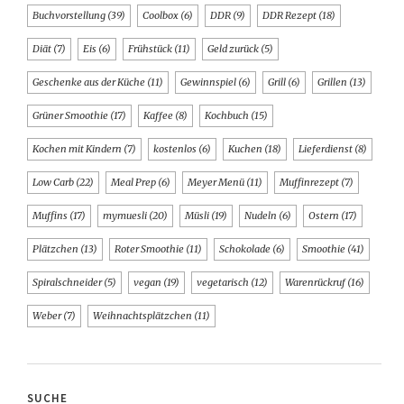
Buchvorstellung
(39)
Coolbox
(6)
DDR
(9)
DDR Rezept
(18)
Diät
(7)
Eis
(6)
Frühstück
(11)
Geld zurück
(5)
Geschenke aus der Küche
(11)
Gewinnspiel
(6)
Grill
(6)
Grillen
(13)
Grüner Smoothie
(17)
Kaffee
(8)
Kochbuch
(15)
Kochen mit Kindern
(7)
kostenlos
(6)
Kuchen
(18)
Lieferdienst
(8)
Low Carb
(22)
Meal Prep
(6)
Meyer Menü
(11)
Muffinrezept
(7)
Muffins
(17)
mymuesli
(20)
Müsli
(19)
Nudeln
(6)
Ostern
(17)
Plätzchen
(13)
Roter Smoothie
(11)
Schokolade
(6)
Smoothie
(41)
Spiralschneider
(5)
vegan
(19)
vegetarisch
(12)
Warenrückruf
(16)
Weber
(7)
Weihnachtsplätzchen
(11)
SUCHE