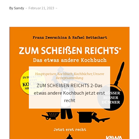
By Sandy
–
Februar 21, 2023
–
Hauptspeisen
,
Kochbuch
,
Kochbücher
,
Unsere
Rezeptsammlung
ZUM SCHEIßEN REICHTS 2-Das
etwas andere Kochbuch jetzt erst
recht