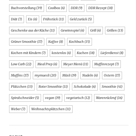
Buchvorstellung
(39)
Coolbox
(6)
DDR
(9)
DDR Rezept
(18)
Diät
(7)
Eis
(6)
Frühstück
(11)
Geld zurück
(5)
Geschenke aus der Küche
(11)
Gewinnspiel
(6)
Grill
(6)
Grillen
(13)
Grüner Smoothie
(17)
Kaffee
(8)
Kochbuch
(15)
Kochen mit Kindern
(7)
kostenlos
(6)
Kuchen
(18)
Lieferdienst
(8)
Low Carb
(22)
Meal Prep
(6)
Meyer Menü
(11)
Muffinrezept
(7)
Muffins
(17)
mymuesli
(20)
Müsli
(19)
Nudeln
(6)
Ostern
(17)
Plätzchen
(13)
Roter Smoothie
(11)
Schokolade
(6)
Smoothie
(41)
Spiralschneider
(5)
vegan
(19)
vegetarisch
(12)
Warenrückruf
(16)
Weber
(7)
Weihnachtsplätzchen
(11)