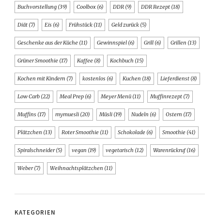
Buchvorstellung
(39)
Coolbox
(6)
DDR
(9)
DDR Rezept
(18)
Diät
(7)
Eis
(6)
Frühstück
(11)
Geld zurück
(5)
Geschenke aus der Küche
(11)
Gewinnspiel
(6)
Grill
(6)
Grillen
(13)
Grüner Smoothie
(17)
Kaffee
(8)
Kochbuch
(15)
Kochen mit Kindern
(7)
kostenlos
(6)
Kuchen
(18)
Lieferdienst
(8)
Low Carb
(22)
Meal Prep
(6)
Meyer Menü
(11)
Muffinrezept
(7)
Muffins
(17)
mymuesli
(20)
Müsli
(19)
Nudeln
(6)
Ostern
(17)
Plätzchen
(13)
Roter Smoothie
(11)
Schokolade
(6)
Smoothie
(41)
Spiralschneider
(5)
vegan
(19)
vegetarisch
(12)
Warenrückruf
(16)
Weber
(7)
Weihnachtsplätzchen
(11)
KATEGORIEN