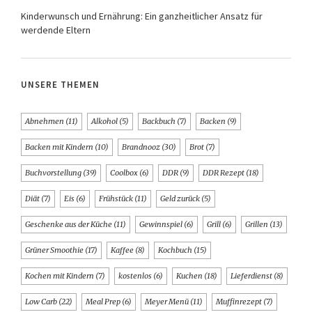
Kinderwunsch und Ernährung: Ein ganzheitlicher Ansatz für
werdende Eltern
UNSERE THEMEN
Abnehmen
(11)
Alkohol
(5)
Backbuch
(7)
Backen
(9)
Backen mit Kindern
(10)
Brandnooz
(30)
Brot
(7)
Buchvorstellung
(39)
Coolbox
(6)
DDR
(9)
DDR Rezept
(18)
Diät
(7)
Eis
(6)
Frühstück
(11)
Geld zurück
(5)
Geschenke aus der Küche
(11)
Gewinnspiel
(6)
Grill
(6)
Grillen
(13)
Grüner Smoothie
(17)
Kaffee
(8)
Kochbuch
(15)
Kochen mit Kindern
(7)
kostenlos
(6)
Kuchen
(18)
Lieferdienst
(8)
Low Carb
(22)
Meal Prep
(6)
Meyer Menü
(11)
Muffinrezept
(7)