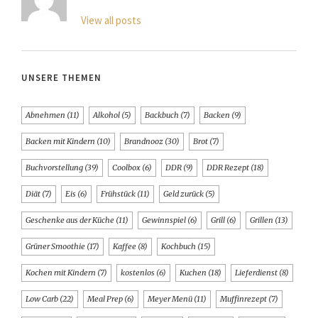
View all posts
UNSERE THEMEN
Abnehmen
(11)
Alkohol
(5)
Backbuch
(7)
Backen
(9)
Backen mit Kindern
(10)
Brandnooz
(30)
Brot
(7)
Buchvorstellung
(39)
Coolbox
(6)
DDR
(9)
DDR Rezept
(18)
Diät
(7)
Eis
(6)
Frühstück
(11)
Geld zurück
(5)
Geschenke aus der Küche
(11)
Gewinnspiel
(6)
Grill
(6)
Grillen
(13)
Grüner Smoothie
(17)
Kaffee
(8)
Kochbuch
(15)
Kochen mit Kindern
(7)
kostenlos
(6)
Kuchen
(18)
Lieferdienst
(8)
Low Carb
(22)
Meal Prep
(6)
Meyer Menü
(11)
Muffinrezept
(7)