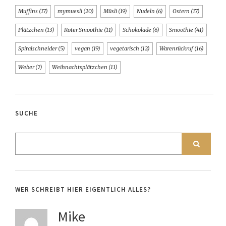
Muffins
(17)
mymuesli
(20)
Müsli
(19)
Nudeln
(6)
Ostern
(17)
Plätzchen
(13)
Roter Smoothie
(11)
Schokolade
(6)
Smoothie
(41)
Spiralschneider
(5)
vegan
(19)
vegetarisch
(12)
Warenrückruf
(16)
Weber
(7)
Weihnachtsplätzchen
(11)
SUCHE
WER SCHREIBT HIER EIGENTLICH ALLES?
Mike