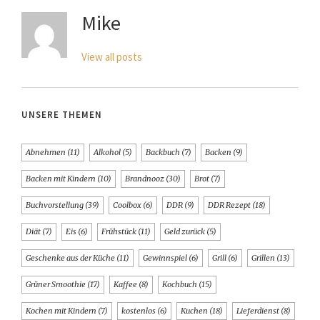
Mike
View all posts
UNSERE THEMEN
Abnehmen
(11)
Alkohol
(5)
Backbuch
(7)
Backen
(9)
Backen mit Kindern
(10)
Brandnooz
(30)
Brot
(7)
Buchvorstellung
(39)
Coolbox
(6)
DDR
(9)
DDR Rezept
(18)
Diät
(7)
Eis
(6)
Frühstück
(11)
Geld zurück
(5)
Geschenke aus der Küche
(11)
Gewinnspiel
(6)
Grill
(6)
Grillen
(13)
Grüner Smoothie
(17)
Kaffee
(8)
Kochbuch
(15)
Kochen mit Kindern
(7)
kostenlos
(6)
Kuchen
(18)
Lieferdienst
(8)