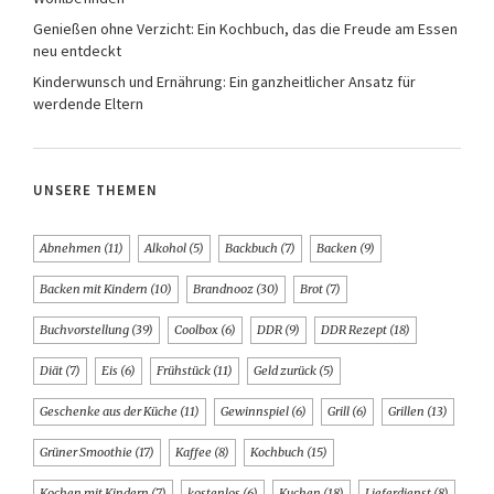
Genießen ohne Verzicht: Ein Kochbuch, das die Freude am Essen
neu entdeckt
Kinderwunsch und Ernährung: Ein ganzheitlicher Ansatz für
werdende Eltern
UNSERE THEMEN
Abnehmen
(11)
Alkohol
(5)
Backbuch
(7)
Backen
(9)
Backen mit Kindern
(10)
Brandnooz
(30)
Brot
(7)
Buchvorstellung
(39)
Coolbox
(6)
DDR
(9)
DDR Rezept
(18)
Diät
(7)
Eis
(6)
Frühstück
(11)
Geld zurück
(5)
Geschenke aus der Küche
(11)
Gewinnspiel
(6)
Grill
(6)
Grillen
(13)
Grüner Smoothie
(17)
Kaffee
(8)
Kochbuch
(15)
Kochen mit Kindern
(7)
kostenlos
(6)
Kuchen
(18)
Lieferdienst
(8)