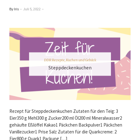
By Iris
–
Juli 5, 2022
–
DDR Rezepte
,
Kuchen und Gebäck
Steppdeckenkuchen
Rezept für Steppdeckenkuchen Zutaten für den Teig: 3
Eier350 g Mehl300 g Zucker200 ml Öl200 ml Mineralwasser2
gehäufte Eßlöffel Kakao1 Päckchen Backpulver1 Päckchen
Vanillezucker1 Prise Salz Zutaten für die Quarkcreme: 2
Eier800 g Quark1 Packung […]