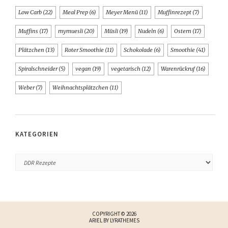
Low Carb
(22)
Meal Prep
(6)
Meyer Menü
(11)
Muffinrezept
(7)
Muffins
(17)
mymuesli
(20)
Müsli
(19)
Nudeln
(6)
Ostern
(17)
Plätzchen
(13)
Roter Smoothie
(11)
Schokolade
(6)
Smoothie
(41)
Spiralschneider
(5)
vegan
(19)
vegetarisch
(12)
Warenrückruf
(16)
Weber
(7)
Weihnachtsplätzchen
(11)
KATEGORIEN
COPYRIGHT © 2026
ARIEL BY
LYRATHEMES