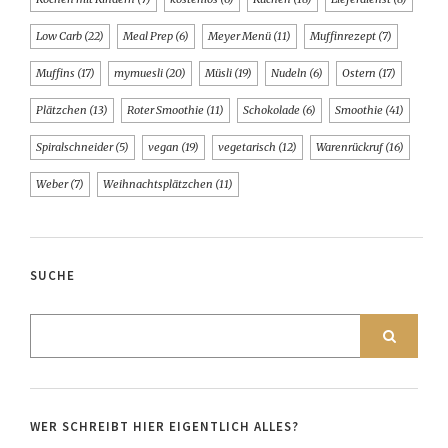
Low Carb
(22)
Meal Prep
(6)
Meyer Menü
(11)
Muffinrezept
(7)
Muffins
(17)
mymuesli
(20)
Müsli
(19)
Nudeln
(6)
Ostern
(17)
Plätzchen
(13)
Roter Smoothie
(11)
Schokolade
(6)
Smoothie
(41)
Spiralschneider
(5)
vegan
(19)
vegetarisch
(12)
Warenrückruf
(16)
Weber
(7)
Weihnachtsplätzchen
(11)
SUCHE
WER SCHREIBT HIER EIGENTLICH ALLES?