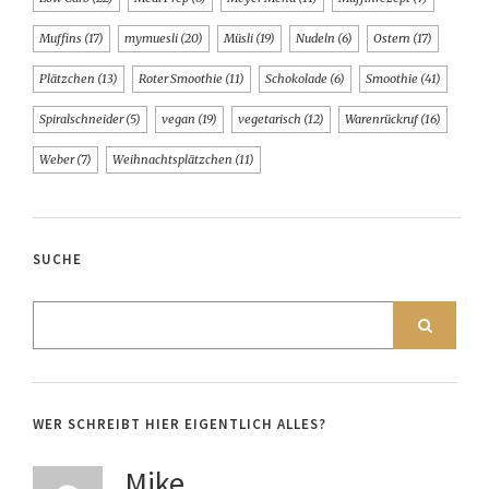
Muffins
(17)
mymuesli
(20)
Müsli
(19)
Nudeln
(6)
Ostern
(17)
Plätzchen
(13)
Roter Smoothie
(11)
Schokolade
(6)
Smoothie
(41)
Spiralschneider
(5)
vegan
(19)
vegetarisch
(12)
Warenrückruf
(16)
Weber
(7)
Weihnachtsplätzchen
(11)
SUCHE
WER SCHREIBT HIER EIGENTLICH ALLES?
Mike