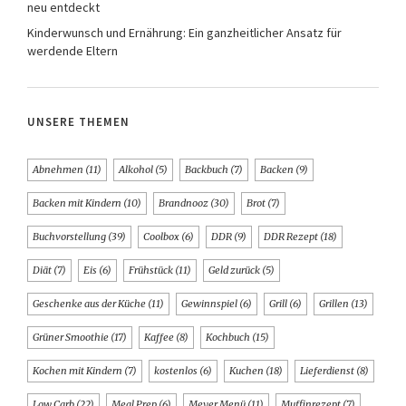
neu entdeckt
Kinderwunsch und Ernährung: Ein ganzheitlicher Ansatz für
werdende Eltern
UNSERE THEMEN
Abnehmen
(11)
Alkohol
(5)
Backbuch
(7)
Backen
(9)
Backen mit Kindern
(10)
Brandnooz
(30)
Brot
(7)
Buchvorstellung
(39)
Coolbox
(6)
DDR
(9)
DDR Rezept
(18)
Diät
(7)
Eis
(6)
Frühstück
(11)
Geld zurück
(5)
Geschenke aus der Küche
(11)
Gewinnspiel
(6)
Grill
(6)
Grillen
(13)
Grüner Smoothie
(17)
Kaffee
(8)
Kochbuch
(15)
Kochen mit Kindern
(7)
kostenlos
(6)
Kuchen
(18)
Lieferdienst
(8)
Low Carb
(22)
Meal Prep
(6)
Meyer Menü
(11)
Muffinrezept
(7)