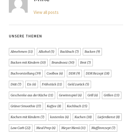
View all posts
UNSERE THEMEN
Abnehmen
(11)
Alkohol
(5)
Backbuch
(7)
Backen
(9)
Backen mit Kindern
(10)
Brandnooz
(30)
Brot
(7)
Buchvorstellung
(39)
Coolbox
(6)
DDR
(9)
DDR Rezept
(18)
Diät
(7)
Eis
(6)
Frühstück
(11)
Geld zurück
(5)
Geschenke aus der Küche
(11)
Gewinnspiel
(6)
Grill
(6)
Grillen
(13)
Grüner Smoothie
(17)
Kaffee
(8)
Kochbuch
(15)
Kochen mit Kindern
(7)
kostenlos
(6)
Kuchen
(18)
Lieferdienst
(8)
Low Carb
(22)
Meal Prep
(6)
Meyer Menü
(11)
Muffinrezept
(7)