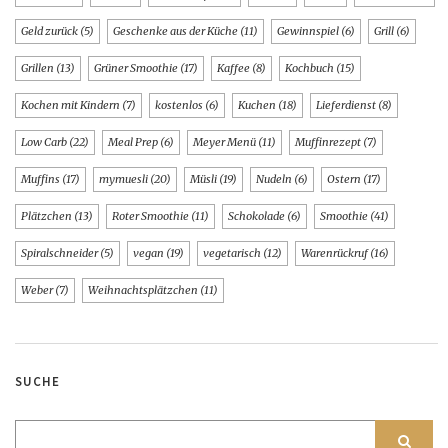
Geld zurück
(5)
Geschenke aus der Küche
(11)
Gewinnspiel
(6)
Grill
(6)
Grillen
(13)
Grüner Smoothie
(17)
Kaffee
(8)
Kochbuch
(15)
Kochen mit Kindern
(7)
kostenlos
(6)
Kuchen
(18)
Lieferdienst
(8)
Low Carb
(22)
Meal Prep
(6)
Meyer Menü
(11)
Muffinrezept
(7)
Muffins
(17)
mymuesli
(20)
Müsli
(19)
Nudeln
(6)
Ostern
(17)
Plätzchen
(13)
Roter Smoothie
(11)
Schokolade
(6)
Smoothie
(41)
Spiralschneider
(5)
vegan
(19)
vegetarisch
(12)
Warenrückruf
(16)
Weber
(7)
Weihnachtsplätzchen
(11)
SUCHE