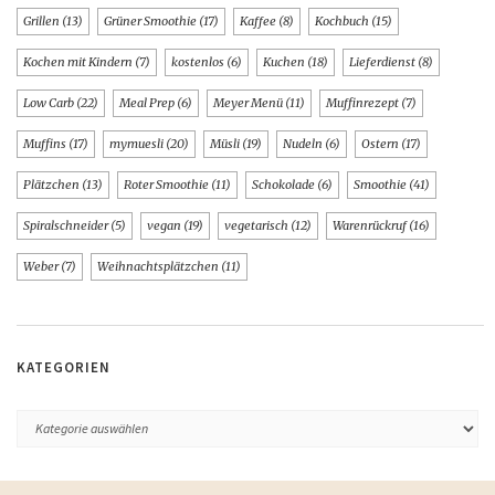
Grillen
(13)
Grüner Smoothie
(17)
Kaffee
(8)
Kochbuch
(15)
Kochen mit Kindern
(7)
kostenlos
(6)
Kuchen
(18)
Lieferdienst
(8)
Low Carb
(22)
Meal Prep
(6)
Meyer Menü
(11)
Muffinrezept
(7)
Muffins
(17)
mymuesli
(20)
Müsli
(19)
Nudeln
(6)
Ostern
(17)
Plätzchen
(13)
Roter Smoothie
(11)
Schokolade
(6)
Smoothie
(41)
Spiralschneider
(5)
vegan
(19)
vegetarisch
(12)
Warenrückruf
(16)
Weber
(7)
Weihnachtsplätzchen
(11)
KATEGORIEN