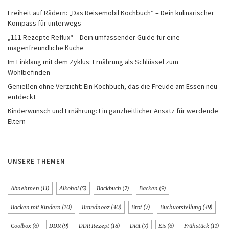
Freiheit auf Rädern: „Das Reisemobil Kochbuch“ – Dein kulinarischer
Kompass für unterwegs
„111 Rezepte Reflux“ – Dein umfassender Guide für eine
magenfreundliche Küche
Im Einklang mit dem Zyklus: Ernährung als Schlüssel zum
Wohlbefinden
Genießen ohne Verzicht: Ein Kochbuch, das die Freude am Essen neu
entdeckt
Kinderwunsch und Ernährung: Ein ganzheitlicher Ansatz für werdende
Eltern
UNSERE THEMEN
Abnehmen
(11)
Alkohol
(5)
Backbuch
(7)
Backen
(9)
Backen mit Kindern
(10)
Brandnooz
(30)
Brot
(7)
Buchvorstellung
(39)
Coolbox
(6)
DDR
(9)
DDR Rezept
(18)
Diät
(7)
Eis
(6)
Frühstück
(11)