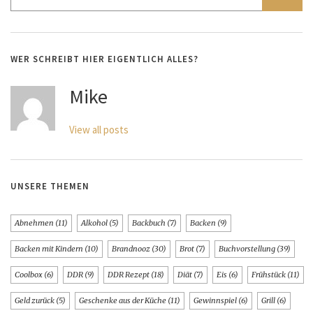
WER SCHREIBT HIER EIGENTLICH ALLES?
Mike
View all posts
UNSERE THEMEN
Abnehmen
(11)
Alkohol
(5)
Backbuch
(7)
Backen
(9)
Backen mit Kindern
(10)
Brandnooz
(30)
Brot
(7)
Buchvorstellung
(39)
Coolbox
(6)
DDR
(9)
DDR Rezept
(18)
Diät
(7)
Eis
(6)
Frühstück
(11)
Geld zurück
(5)
Geschenke aus der Küche
(11)
Gewinnspiel
(6)
Grill
(6)