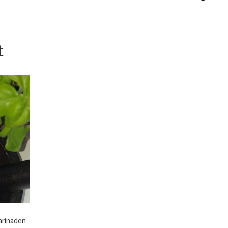
t
arinaden