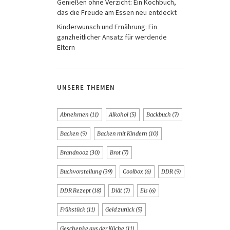
Genießen ohne Verzicht: Ein Kochbuch,
das die Freude am Essen neu entdeckt
Kinderwunsch und Ernährung: Ein
ganzheitlicher Ansatz für werdende
Eltern
UNSERE THEMEN
Abnehmen
(11)
Alkohol
(5)
Backbuch
(7)
Backen
(9)
Backen mit Kindern
(10)
Brandnooz
(30)
Brot
(7)
Buchvorstellung
(39)
Coolbox
(6)
DDR
(9)
DDR Rezept
(18)
Diät
(7)
Eis
(6)
Frühstück
(11)
Geld zurück
(5)
Geschenke aus der Küche
(11)