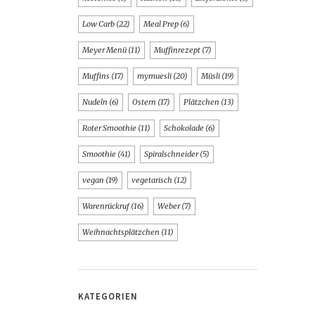
Low Carb
(22)
Meal Prep
(6)
Meyer Menü
(11)
Muffinrezept
(7)
Muffins
(17)
mymuesli
(20)
Müsli
(19)
Nudeln
(6)
Ostern
(17)
Plätzchen
(13)
Roter Smoothie
(11)
Schokolade
(6)
Smoothie
(41)
Spiralschneider
(5)
vegan
(19)
vegetarisch
(12)
Warenrückruf
(16)
Weber
(7)
Weihnachtsplätzchen
(11)
KATEGORIEN