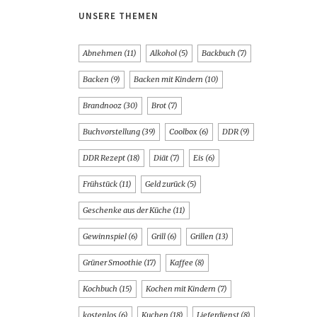
UNSERE THEMEN
Abnehmen
(11)
Alkohol
(5)
Backbuch
(7)
Backen
(9)
Backen mit Kindern
(10)
Brandnooz
(30)
Brot
(7)
Buchvorstellung
(39)
Coolbox
(6)
DDR
(9)
DDR Rezept
(18)
Diät
(7)
Eis
(6)
Frühstück
(11)
Geld zurück
(5)
Geschenke aus der Küche
(11)
Gewinnspiel
(6)
Grill
(6)
Grillen
(13)
Grüner Smoothie
(17)
Kaffee
(8)
Kochbuch
(15)
Kochen mit Kindern
(7)
kostenlos
(6)
Kuchen
(18)
Lieferdienst
(8)