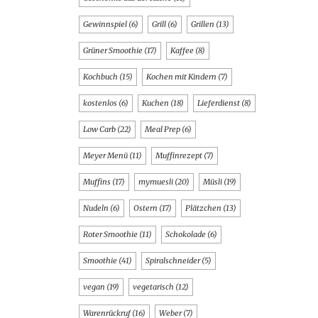
Gewinnspiel
(6)
Grill
(6)
Grillen
(13)
Grüner Smoothie
(17)
Kaffee
(8)
Kochbuch
(15)
Kochen mit Kindern
(7)
kostenlos
(6)
Kuchen
(18)
Lieferdienst
(8)
Low Carb
(22)
Meal Prep
(6)
Meyer Menü
(11)
Muffinrezept
(7)
Muffins
(17)
mymuesli
(20)
Müsli
(19)
Nudeln
(6)
Ostern
(17)
Plätzchen
(13)
Roter Smoothie
(11)
Schokolade
(6)
Smoothie
(41)
Spiralschneider
(5)
vegan
(19)
vegetarisch
(12)
Warenrückruf
(16)
Weber
(7)