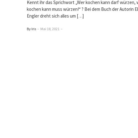
Kennt ihr das Sprichwort „Wer kochen kann darf würzen, 
kochen kann muss würzen!“ ? Bei dem Buch der Autorin E
Engler dreht sich alles um […]
By Iris
–
Mai 18, 2021
–