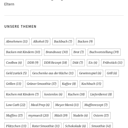
Eltern
UNSERE THEMEN
Abnehmen
(11)
Alkohol
(5)
Backbuch
(7)
Backen
(9)
Backen mit Kindern
(10)
Brandnooz
(30)
Brot
(7)
Buchvorstellung
(39)
Coolbox
(6)
DDR
(9)
DDR Rezept
(18)
Diät
(7)
Eis
(6)
Frühstück
(11)
Geld zurück
(5)
Geschenke aus der Küche
(11)
Gewinnspiel
(6)
Grill
(6)
Grillen
(13)
Grüner Smoothie
(17)
Kaffee
(8)
Kochbuch
(15)
Kochen mit Kindern
(7)
kostenlos
(6)
Kuchen
(18)
Lieferdienst
(8)
Low Carb
(22)
Meal Prep
(6)
Meyer Menü
(11)
Muffinrezept
(7)
Muffins
(17)
mymuesli
(20)
Müsli
(19)
Nudeln
(6)
Ostern
(17)
Plätzchen
(13)
Roter Smoothie
(11)
Schokolade
(6)
Smoothie
(41)