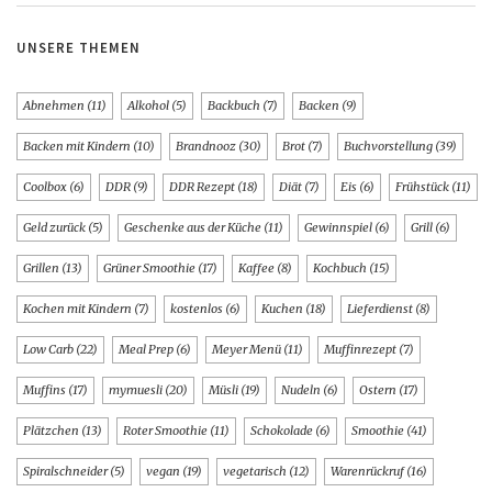
UNSERE THEMEN
Abnehmen
(11)
Alkohol
(5)
Backbuch
(7)
Backen
(9)
Backen mit Kindern
(10)
Brandnooz
(30)
Brot
(7)
Buchvorstellung
(39)
Coolbox
(6)
DDR
(9)
DDR Rezept
(18)
Diät
(7)
Eis
(6)
Frühstück
(11)
Geld zurück
(5)
Geschenke aus der Küche
(11)
Gewinnspiel
(6)
Grill
(6)
Grillen
(13)
Grüner Smoothie
(17)
Kaffee
(8)
Kochbuch
(15)
Kochen mit Kindern
(7)
kostenlos
(6)
Kuchen
(18)
Lieferdienst
(8)
Low Carb
(22)
Meal Prep
(6)
Meyer Menü
(11)
Muffinrezept
(7)
Muffins
(17)
mymuesli
(20)
Müsli
(19)
Nudeln
(6)
Ostern
(17)
Plätzchen
(13)
Roter Smoothie
(11)
Schokolade
(6)
Smoothie
(41)
Spiralschneider
(5)
vegan
(19)
vegetarisch
(12)
Warenrückruf
(16)