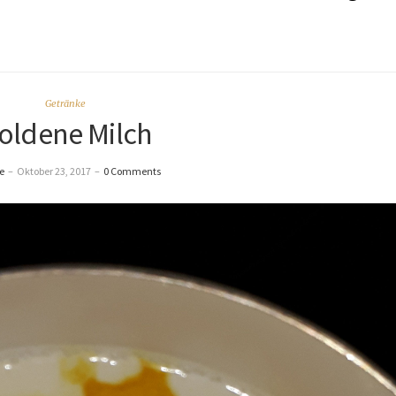
Getränke
oldene Milch
e
–
Oktober 23, 2017
–
0 Comments