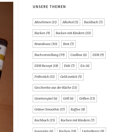
UNSERE THEMEN
Abnehmen
(11)
Alkohol
(5)
Backbuch
(7)
Backen
(9)
Backen mit Kindern
(10)
Brandnooz
(30)
Brot
(7)
Buchvorstellung
(39)
Coolbox
(6)
DDR
(9)
DDR Rezept
(18)
Diät
(7)
Eis
(6)
Frühstück
(11)
Geld zurück
(5)
Geschenke aus der Küche
(11)
Gewinnspiel
(6)
Grill
(6)
Grillen
(13)
Grüner Smoothie
(17)
Kaffee
(8)
Kochbuch
(15)
Kochen mit Kindern
(7)
kostenlos
(6)
Kuchen
(18)
Lieferdienst
(8)