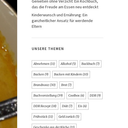
Genießen ohne Verzicht: Ein Kochbuch,
das die Freude am Essen neu entdeckt
Kinderwunsch und Ernährung: Ein
ganzheitlicher Ansatz für werdende
Eltern
UNSERE THEMEN
Abnehmen
(11)
Alkohol
(5)
Backbuch
(7)
Backen
(9)
Backen mit Kindern
(10)
Brandnooz
(30)
Brot
(7)
Buchvorstellung
(39)
Coolbox
(6)
DDR
(9)
DDR Rezept
(18)
Diät
(7)
Eis
(6)
Frühstück
(11)
Geld zurück
(5)
Geschenke aus der Küche
(11)