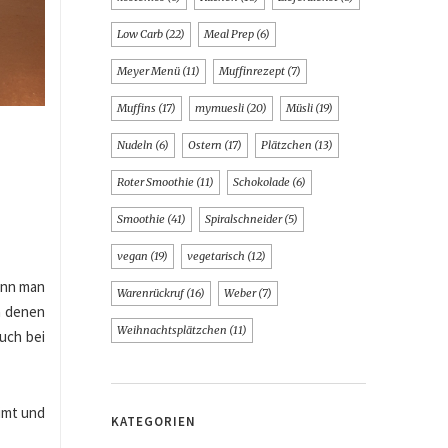
Low Carb
(22)
Meal Prep
(6)
Meyer Menü
(11)
Muffinrezept
(7)
Muffins
(17)
mymuesli
(20)
Müsli
(19)
Nudeln
(6)
Ostern
(17)
Plätzchen
(13)
Roter Smoothie
(11)
Schokolade
(6)
Smoothie
(41)
Spiralschneider
(5)
vegan
(19)
vegetarisch
(12)
enn man
Warenrückruf
(16)
Weber
(7)
n denen
Weihnachtsplätzchen
(11)
uch bei
imt und
KATEGORIEN