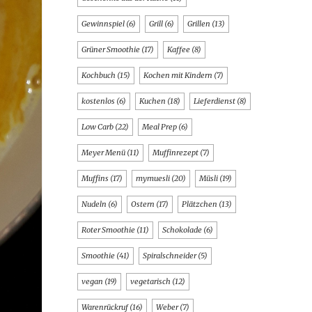
Gewinnspiel
(6)
Grill
(6)
Grillen
(13)
Grüner Smoothie
(17)
Kaffee
(8)
Kochbuch
(15)
Kochen mit Kindern
(7)
kostenlos
(6)
Kuchen
(18)
Lieferdienst
(8)
Low Carb
(22)
Meal Prep
(6)
Meyer Menü
(11)
Muffinrezept
(7)
Muffins
(17)
mymuesli
(20)
Müsli
(19)
Nudeln
(6)
Ostern
(17)
Plätzchen
(13)
Roter Smoothie
(11)
Schokolade
(6)
Smoothie
(41)
Spiralschneider
(5)
vegan
(19)
vegetarisch
(12)
Warenrückruf
(16)
Weber
(7)