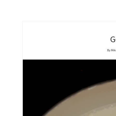
G
By Mik