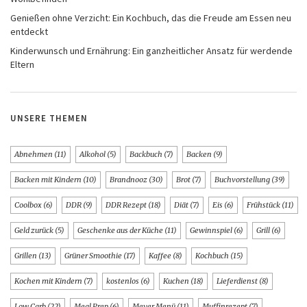
Genießen ohne Verzicht: Ein Kochbuch, das die Freude am Essen neu
entdeckt
Kinderwunsch und Ernährung: Ein ganzheitlicher Ansatz für werdende
Eltern
UNSERE THEMEN
Abnehmen
(11)
Alkohol
(5)
Backbuch
(7)
Backen
(9)
Backen mit Kindern
(10)
Brandnooz
(30)
Brot
(7)
Buchvorstellung
(39)
Coolbox
(6)
DDR
(9)
DDR Rezept
(18)
Diät
(7)
Eis
(6)
Frühstück
(11)
Geld zurück
(5)
Geschenke aus der Küche
(11)
Gewinnspiel
(6)
Grill
(6)
Grillen
(13)
Grüner Smoothie
(17)
Kaffee
(8)
Kochbuch
(15)
Kochen mit Kindern
(7)
kostenlos
(6)
Kuchen
(18)
Lieferdienst
(8)
Low Carb
(22)
Meal Prep
(6)
Meyer Menü
(11)
Muffinrezept
(7)