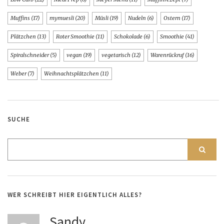
Muffins
(17)
mymuesli
(20)
Müsli
(19)
Nudeln
(6)
Ostern
(17)
Plätzchen
(13)
Roter Smoothie
(11)
Schokolade
(6)
Smoothie
(41)
Spiralschneider
(5)
vegan
(19)
vegetarisch
(12)
Warenrückruf
(16)
Weber
(7)
Weihnachtsplätzchen
(11)
SUCHE
WER SCHREIBT HIER EIGENTLICH ALLES?
Sandy