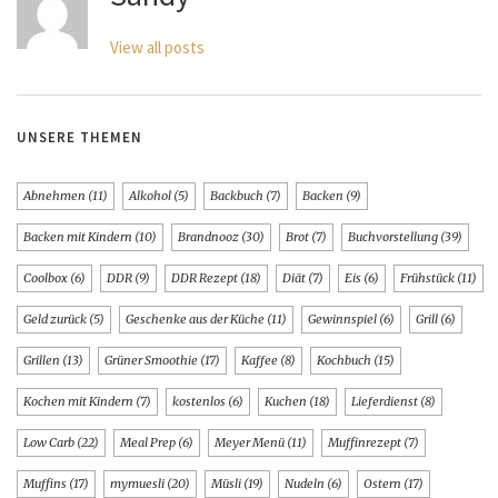
View all posts
UNSERE THEMEN
Abnehmen
(11)
Alkohol
(5)
Backbuch
(7)
Backen
(9)
Backen mit Kindern
(10)
Brandnooz
(30)
Brot
(7)
Buchvorstellung
(39)
Coolbox
(6)
DDR
(9)
DDR Rezept
(18)
Diät
(7)
Eis
(6)
Frühstück
(11)
Geld zurück
(5)
Geschenke aus der Küche
(11)
Gewinnspiel
(6)
Grill
(6)
Grillen
(13)
Grüner Smoothie
(17)
Kaffee
(8)
Kochbuch
(15)
Kochen mit Kindern
(7)
kostenlos
(6)
Kuchen
(18)
Lieferdienst
(8)
Low Carb
(22)
Meal Prep
(6)
Meyer Menü
(11)
Muffinrezept
(7)
Muffins
(17)
mymuesli
(20)
Müsli
(19)
Nudeln
(6)
Ostern
(17)