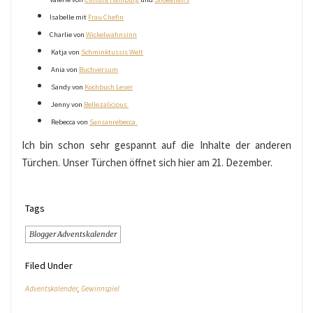
Isabelle mit
Frau Chefin
Charlie von
Wickelwahnsinn
Katja von
Schminktussis Welt
Ania von
Buchversum
Sandy von
Kochbuch Leser
Jenny von
Bellezalicious
Rebecca von
Sansanrebecca.
Ich bin schon sehr gespannt auf die Inhalte der anderen
Türchen. Unser Türchen öffnet sich hier am 21. Dezember.
Tags
Blogger Adventskalender
Filed Under
Adventskalender
,
Gewinnspiel