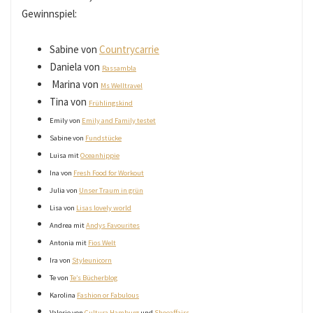
Gewinnspiel:
Sabine von
Countrycarrie
Daniela von
Rassambla
Marina von
Ms Welltravel
Tina von
Frühlingskind
Emily von
Emily and Family testet
Sabine von
Fundstücke
Luisa mit
Oceanhippie
Ina von
Fresh Food for Workout
Julia von
Unser Traum in grün
Lisa von
Lisas lovely world
Andrea mit
Andys Favourites
Antonia mit
Fios Welt
Ira von
Styleunicorn
Te von
Te’s Bücherblog
Karolina
Fashion or Fabulous
Valerie von
Cultura Hamburg
und
Shoeaffairs