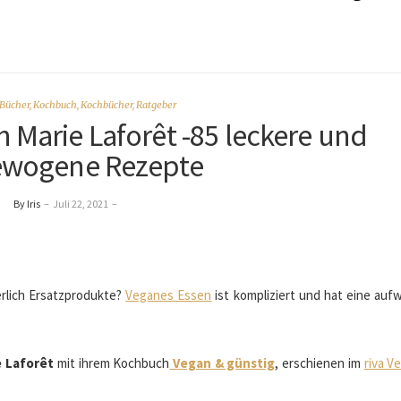
Bücher
,
Kochbuch
,
Kochbücher
,
Ratgeber
 Marie Laforêt -85 leckere und
ewogene Rezepte
By Iris
–
Juli 22, 2021
–
erlich Ersatzprodukte?
Veganes Essen
ist kompliziert und hat eine auf
e Laforêt
mit ihrem Kochbuch
Vegan & günstig
, erschienen im
riva V