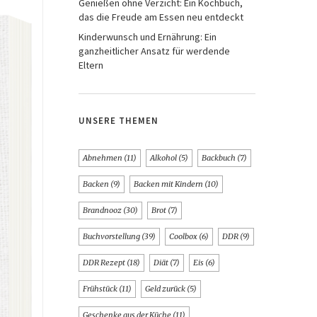
Genießen ohne Verzicht: Ein Kochbuch,
das die Freude am Essen neu entdeckt
Kinderwunsch und Ernährung: Ein
ganzheitlicher Ansatz für werdende
Eltern
UNSERE THEMEN
Abnehmen
(11)
Alkohol
(5)
Backbuch
(7)
Backen
(9)
Backen mit Kindern
(10)
Brandnooz
(30)
Brot
(7)
Buchvorstellung
(39)
Coolbox
(6)
DDR
(9)
DDR Rezept
(18)
Diät
(7)
Eis
(6)
Frühstück
(11)
Geld zurück
(5)
Geschenke aus der Küche
(11)