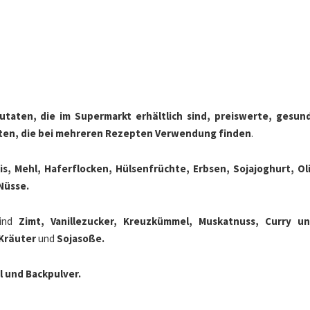
utaten, die im Supermarkt erhältlich sind, preiswerte, gesun
ten, die bei mehreren Rezepten Verwendung finden
.
s, Mehl, Haferflocken, Hülsenfrüchte, Erbsen, Sojajoghurt, Ol
Nüsse.
ind
Zimt, Vanillezucker, Kreuzkümmel, Muskatnuss, Curry un
 Kräuter
und
Sojasoße.
l und Backpulver.