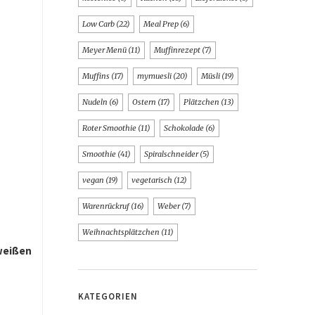
Low Carb
(22)
Meal Prep
(6)
Meyer Menü
(11)
Muffinrezept
(7)
Muffins
(17)
mymuesli
(20)
Müsli
(19)
Nudeln
(6)
Ostern
(17)
Plätzchen
(13)
Roter Smoothie
(11)
Schokolade
(6)
Smoothie
(41)
Spiralschneider
(5)
vegan
(19)
vegetarisch
(12)
Warenrückruf
(16)
Weber
(7)
Weihnachtsplätzchen
(11)
weißen
KATEGORIEN