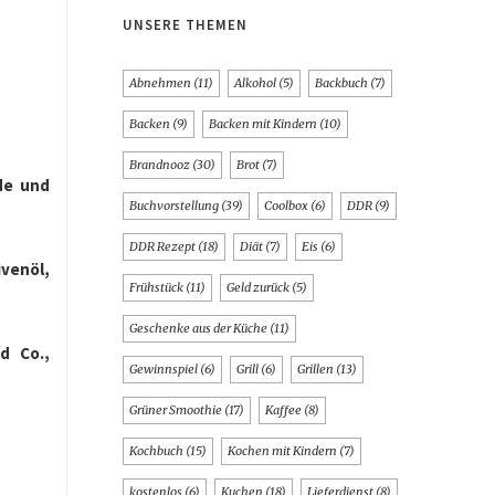
UNSERE THEMEN
Abnehmen
(11)
Alkohol
(5)
Backbuch
(7)
Backen
(9)
Backen mit Kindern
(10)
Brandnooz
(30)
Brot
(7)
de und
Buchvorstellung
(39)
Coolbox
(6)
DDR
(9)
DDR Rezept
(18)
Diät
(7)
Eis
(6)
ivenöl,
Frühstück
(11)
Geld zurück
(5)
Geschenke aus der Küche
(11)
d Co.,
Gewinnspiel
(6)
Grill
(6)
Grillen
(13)
Grüner Smoothie
(17)
Kaffee
(8)
Kochbuch
(15)
Kochen mit Kindern
(7)
kostenlos
(6)
Kuchen
(18)
Lieferdienst
(8)