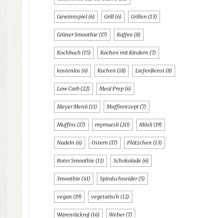
Gewinnspiel
(6)
Grill
(6)
Grillen
(13)
Grüner Smoothie
(17)
Kaffee
(8)
Kochbuch
(15)
Kochen mit Kindern
(7)
kostenlos
(6)
Kuchen
(18)
Lieferdienst
(8)
Low Carb
(22)
Meal Prep
(6)
Meyer Menü
(11)
Muffinrezept
(7)
Muffins
(17)
mymuesli
(20)
Müsli
(19)
Nudeln
(6)
Ostern
(17)
Plätzchen
(13)
Roter Smoothie
(11)
Schokolade
(6)
Smoothie
(41)
Spiralschneider
(5)
vegan
(19)
vegetarisch
(12)
Warenrückruf
(16)
Weber
(7)