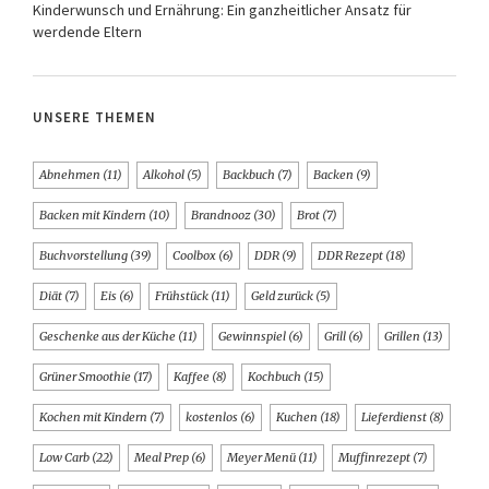
Kinderwunsch und Ernährung: Ein ganzheitlicher Ansatz für
werdende Eltern
UNSERE THEMEN
Abnehmen
(11)
Alkohol
(5)
Backbuch
(7)
Backen
(9)
Backen mit Kindern
(10)
Brandnooz
(30)
Brot
(7)
Buchvorstellung
(39)
Coolbox
(6)
DDR
(9)
DDR Rezept
(18)
Diät
(7)
Eis
(6)
Frühstück
(11)
Geld zurück
(5)
Geschenke aus der Küche
(11)
Gewinnspiel
(6)
Grill
(6)
Grillen
(13)
Grüner Smoothie
(17)
Kaffee
(8)
Kochbuch
(15)
Kochen mit Kindern
(7)
kostenlos
(6)
Kuchen
(18)
Lieferdienst
(8)
Low Carb
(22)
Meal Prep
(6)
Meyer Menü
(11)
Muffinrezept
(7)