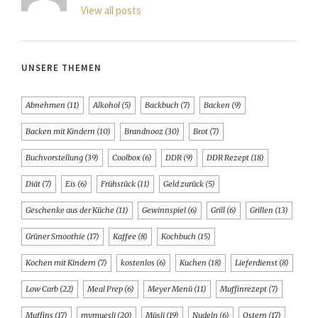
View all posts
UNSERE THEMEN
Abnehmen
(11)
Alkohol
(5)
Backbuch
(7)
Backen
(9)
Backen mit Kindern
(10)
Brandnooz
(30)
Brot
(7)
Buchvorstellung
(39)
Coolbox
(6)
DDR
(9)
DDR Rezept
(18)
Diät
(7)
Eis
(6)
Frühstück
(11)
Geld zurück
(5)
Geschenke aus der Küche
(11)
Gewinnspiel
(6)
Grill
(6)
Grillen
(13)
Grüner Smoothie
(17)
Kaffee
(8)
Kochbuch
(15)
Kochen mit Kindern
(7)
kostenlos
(6)
Kuchen
(18)
Lieferdienst
(8)
Low Carb
(22)
Meal Prep
(6)
Meyer Menü
(11)
Muffinrezept
(7)
Muffins
(17)
mymuesli
(20)
Müsli
(19)
Nudeln
(6)
Ostern
(17)