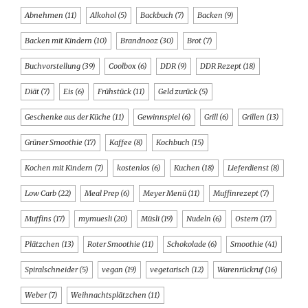
Abnehmen
(11)
Alkohol
(5)
Backbuch
(7)
Backen
(9)
Backen mit Kindern
(10)
Brandnooz
(30)
Brot
(7)
Buchvorstellung
(39)
Coolbox
(6)
DDR
(9)
DDR Rezept
(18)
Diät
(7)
Eis
(6)
Frühstück
(11)
Geld zurück
(5)
Geschenke aus der Küche
(11)
Gewinnspiel
(6)
Grill
(6)
Grillen
(13)
Grüner Smoothie
(17)
Kaffee
(8)
Kochbuch
(15)
Kochen mit Kindern
(7)
kostenlos
(6)
Kuchen
(18)
Lieferdienst
(8)
Low Carb
(22)
Meal Prep
(6)
Meyer Menü
(11)
Muffinrezept
(7)
Muffins
(17)
mymuesli
(20)
Müsli
(19)
Nudeln
(6)
Ostern
(17)
Plätzchen
(13)
Roter Smoothie
(11)
Schokolade
(6)
Smoothie
(41)
Spiralschneider
(5)
vegan
(19)
vegetarisch
(12)
Warenrückruf
(16)
Weber
(7)
Weihnachtsplätzchen
(11)