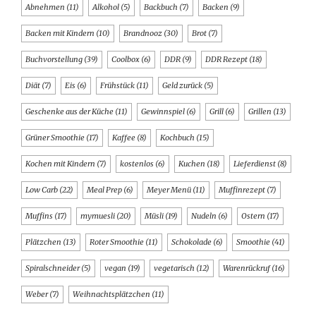
Abnehmen
(11)
Alkohol
(5)
Backbuch
(7)
Backen
(9)
Backen mit Kindern
(10)
Brandnooz
(30)
Brot
(7)
Buchvorstellung
(39)
Coolbox
(6)
DDR
(9)
DDR Rezept
(18)
Diät
(7)
Eis
(6)
Frühstück
(11)
Geld zurück
(5)
Geschenke aus der Küche
(11)
Gewinnspiel
(6)
Grill
(6)
Grillen
(13)
Grüner Smoothie
(17)
Kaffee
(8)
Kochbuch
(15)
Kochen mit Kindern
(7)
kostenlos
(6)
Kuchen
(18)
Lieferdienst
(8)
Low Carb
(22)
Meal Prep
(6)
Meyer Menü
(11)
Muffinrezept
(7)
Muffins
(17)
mymuesli
(20)
Müsli
(19)
Nudeln
(6)
Ostern
(17)
Plätzchen
(13)
Roter Smoothie
(11)
Schokolade
(6)
Smoothie
(41)
Spiralschneider
(5)
vegan
(19)
vegetarisch
(12)
Warenrückruf
(16)
Weber
(7)
Weihnachtsplätzchen
(11)