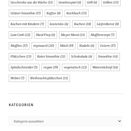
Geschenke aus der Küche
(11)
Gewinnspiel
(6)
Grill
(6)
Grillen
(13)
Grüner Smoothie
(17)
Kaffee
(8)
Kochbuch
(15)
Kochen mit Kindern
(7)
kostenlos
(6)
Kuchen
(18)
Lieferdienst
(8)
Low Carb
(22)
Meal Prep
(6)
Meyer Menü
(11)
Muffinrezept
(7)
Muffins
(17)
mymuesli
(20)
Müsli
(19)
Nudeln
(6)
Ostern
(17)
Plätzchen
(13)
Roter Smoothie
(11)
Schokolade
(6)
Smoothie
(41)
Spiralschneider
(5)
vegan
(19)
vegetarisch
(12)
Warenrückruf
(16)
Weber
(7)
Weihnachtsplätzchen
(11)
KATEGORIEN