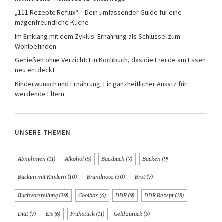
„111 Rezepte Reflux“ – Dein umfassender Guide für eine
magenfreundliche Küche
Im Einklang mit dem Zyklus: Ernährung als Schlüssel zum
Wohlbefinden
Genießen ohne Verzicht: Ein Kochbuch, das die Freude am Essen
neu entdeckt
Kinderwunsch und Ernährung: Ein ganzheitlicher Ansatz für
werdende Eltern
UNSERE THEMEN
Abnehmen
(11)
Alkohol
(5)
Backbuch
(7)
Backen
(9)
Backen mit Kindern
(10)
Brandnooz
(30)
Brot
(7)
Buchvorstellung
(39)
Coolbox
(6)
DDR
(9)
DDR Rezept
(18)
Diät
(7)
Eis
(6)
Frühstück
(11)
Geld zurück
(5)