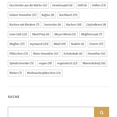
Geschenke aus der Küche
(11)
Gewinnspiel
(6)
Grill
(6)
Grillen
(13)
Grüner Smoothie
(17)
Kaffee
(8)
Kochbuch
(15)
Kochen mit Kindern
(7)
kostenlos
(6)
Kuchen
(18)
Lieferdienst
(8)
Low Carb
(22)
Meal Prep
(6)
Meyer Menü
(11)
Muffinrezept
(7)
Muffins
(17)
mymuesli
(20)
Müsli
(19)
Nudeln
(6)
Ostern
(17)
Plätzchen
(13)
Roter Smoothie
(11)
Schokolade
(6)
Smoothie
(41)
Spiralschneider
(5)
vegan
(19)
vegetarisch
(12)
Warenrückruf
(16)
Weber
(7)
Weihnachtsplätzchen
(11)
SUCHE