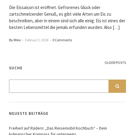
Die Eissaison ist eröffnet. Gefrorenes Glück oder
zartschmelzender Genuß, es gibt viele Arten um Eis zu
beschreiben, aber in einem sind sich alle einig: Eis ist eines der
besten Lebensmittel die jemals erfunden wurden. Also […]
By Mike
–
Februar 3, 2018
–
0 Comments
OLDER POSTS
SUCHE
NEUESTE BEITRÄGE
Freiheit auf Rädern: „Das Reisemobil Kochbuch“ – Dein
kulinarischer Kompass für unterwegs