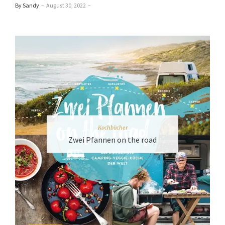
By Sandy
–
August 30, 2022
–
Kochbücher
Zwei Pfannen on the road