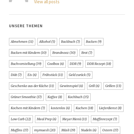
View all posts
UNSERE THEMEN
Abnehmen
(11)
Alkohol
(5)
Backbuch
(7)
Backen
(9)
Backen mit Kindern
(10)
Brandnooz
(30)
Brot
(7)
Buchvorstellung
(39)
Coolbox
(6)
DDR
(9)
DDR Rezept
(18)
Diät
(7)
Eis
(6)
Frühstück
(11)
Geld zurück
(5)
Geschenke aus der Küche
(11)
Gewinnspiel
(6)
Grill
(6)
Grillen
(13)
Grüner Smoothie
(17)
Kaffee
(8)
Kochbuch
(15)
Kochen mit Kindern
(7)
kostenlos
(6)
Kuchen
(18)
Lieferdienst
(8)
Low Carb
(22)
Meal Prep
(6)
Meyer Menü
(11)
Muffinrezept
(7)
Muffins
(17)
mymuesli
(20)
Müsli
(19)
Nudeln
(6)
Ostern
(17)