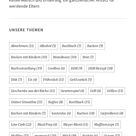
Kinderwunsch und Ernährung: Ein ganzheitlicher Ansatz für
werdende Eltern
UNSERE THEMEN
Abnehmen
(11)
Alkohol
(5)
Backbuch
(7)
Backen
(9)
Backen mit Kindern
(10)
Brandnooz
(30)
Brot
(7)
Buchvorstellung
(39)
Coolbox
(6)
DDR
(9)
DDR Rezept
(18)
Diät
(7)
Eis
(6)
Frühstück
(11)
Geld zurück
(5)
Geschenke aus der Küche
(11)
Gewinnspiel
(6)
Grill
(6)
Grillen
(13)
Grüner Smoothie
(17)
Kaffee
(8)
Kochbuch
(15)
Kochen mit Kindern
(7)
kostenlos
(6)
Kuchen
(18)
Lieferdienst
(8)
Low Carb
(22)
Meal Prep
(6)
Meyer Menü
(11)
Muffinrezept
(7)
Muffins
(17)
mymuesli
(20)
Müsli
(19)
Nudeln
(6)
Ostern
(17)