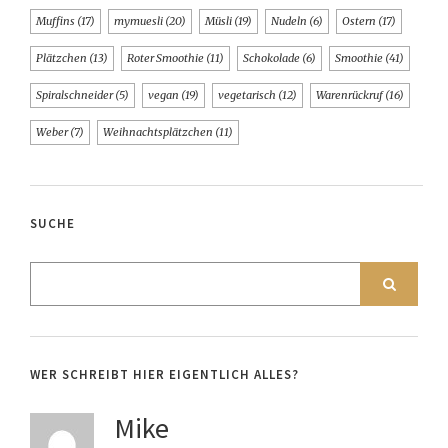
Muffins
(17)
mymuesli
(20)
Müsli
(19)
Nudeln
(6)
Ostern
(17)
Plätzchen
(13)
Roter Smoothie
(11)
Schokolade
(6)
Smoothie
(41)
Spiralschneider
(5)
vegan
(19)
vegetarisch
(12)
Warenrückruf
(16)
Weber
(7)
Weihnachtsplätzchen
(11)
SUCHE
WER SCHREIBT HIER EIGENTLICH ALLES?
Mike