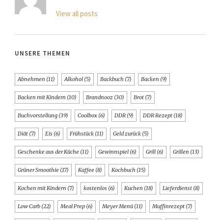
View all posts
UNSERE THEMEN
Abnehmen
(11)
Alkohol
(5)
Backbuch
(7)
Backen
(9)
Backen mit Kindern
(10)
Brandnooz
(30)
Brot
(7)
Buchvorstellung
(39)
Coolbox
(6)
DDR
(9)
DDR Rezept
(18)
Diät
(7)
Eis
(6)
Frühstück
(11)
Geld zurück
(5)
Geschenke aus der Küche
(11)
Gewinnspiel
(6)
Grill
(6)
Grillen
(13)
Grüner Smoothie
(17)
Kaffee
(8)
Kochbuch
(15)
Kochen mit Kindern
(7)
kostenlos
(6)
Kuchen
(18)
Lieferdienst
(8)
Low Carb
(22)
Meal Prep
(6)
Meyer Menü
(11)
Muffinrezept
(7)