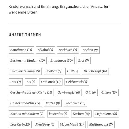
Kinderwunsch und Ernährung: Ein ganzheitlicher Ansatz für
werdende Eltern
UNSERE THEMEN
Abnehmen
(11)
Alkohol
(5)
Backbuch
(7)
Backen
(9)
Backen mit Kindern
(10)
Brandnooz
(30)
Brot
(7)
Buchvorstellung
(39)
Coolbox
(6)
DDR
(9)
DDR Rezept
(18)
Diät
(7)
Eis
(6)
Frühstück
(11)
Geld zurück
(5)
Geschenke aus der Küche
(11)
Gewinnspiel
(6)
Grill
(6)
Grillen
(13)
Grüner Smoothie
(17)
Kaffee
(8)
Kochbuch
(15)
Kochen mit Kindern
(7)
kostenlos
(6)
Kuchen
(18)
Lieferdienst
(8)
Low Carb
(22)
Meal Prep
(6)
Meyer Menü
(11)
Muffinrezept
(7)