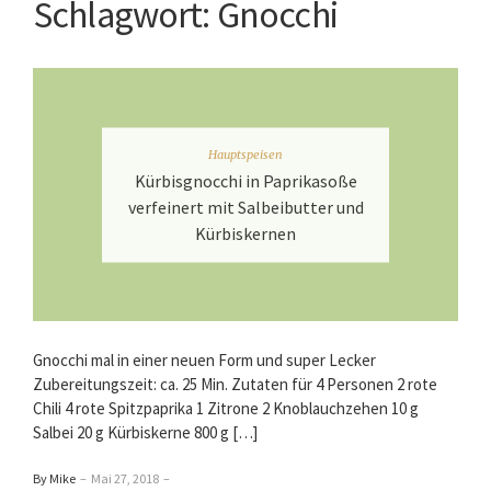
Schlagwort:
Gnocchi
Hauptspeisen
Kürbisgnocchi in Paprikasoße
verfeinert mit Salbeibutter und
Kürbiskernen
Gnocchi mal in einer neuen Form und super Lecker
Zubereitungszeit: ca. 25 Min. Zutaten für 4 Personen 2 rote
Chili 4 rote Spitzpaprika 1 Zitrone 2 Knoblauchzehen 10 g
Salbei 20 g Kürbiskerne 800 g […]
By Mike
–
Mai 27, 2018
–