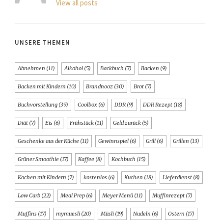
View all posts
UNSERE THEMEN
Abnehmen
(11)
Alkohol
(5)
Backbuch
(7)
Backen
(9)
Backen mit Kindern
(10)
Brandnooz
(30)
Brot
(7)
Buchvorstellung
(39)
Coolbox
(6)
DDR
(9)
DDR Rezept
(18)
Diät
(7)
Eis
(6)
Frühstück
(11)
Geld zurück
(5)
Geschenke aus der Küche
(11)
Gewinnspiel
(6)
Grill
(6)
Grillen
(13)
Grüner Smoothie
(17)
Kaffee
(8)
Kochbuch
(15)
Kochen mit Kindern
(7)
kostenlos
(6)
Kuchen
(18)
Lieferdienst
(8)
Low Carb
(22)
Meal Prep
(6)
Meyer Menü
(11)
Muffinrezept
(7)
Muffins
(17)
mymuesli
(20)
Müsli
(19)
Nudeln
(6)
Ostern
(17)