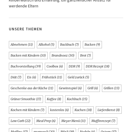
Kinderwunsch und Ernährung: Ein ganzheitlicher Ansatz für
werdende Eltern
UNSERE THEMEN
Abnehmen
(11)
Alkohol
(5)
Backbuch
(7)
Backen
(9)
Backen mit Kindern
(10)
Brandnooz
(30)
Brot
(7)
Buchvorstellung
(39)
Coolbox
(6)
DDR
(9)
DDR Rezept
(18)
Diät
(7)
Eis
(6)
Frühstück
(11)
Geld zurück
(5)
Geschenke aus der Küche
(11)
Gewinnspiel
(6)
Grill
(6)
Grillen
(13)
Grüner Smoothie
(17)
Kaffee
(8)
Kochbuch
(15)
Kochen mit Kindern
(7)
kostenlos
(6)
Kuchen
(18)
Lieferdienst
(8)
Low Carb
(22)
Meal Prep
(6)
Meyer Menü
(11)
Muffinrezept
(7)
Muffins
(17)
mymuesli
(20)
Müsli
(19)
Nudeln
(6)
Ostern
(17)