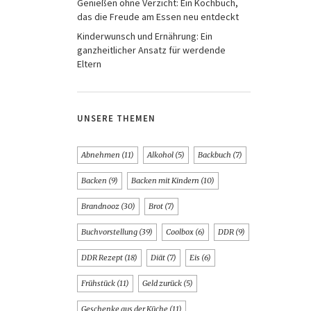
Genießen ohne Verzicht: Ein Kochbuch,
das die Freude am Essen neu entdeckt
Kinderwunsch und Ernährung: Ein
ganzheitlicher Ansatz für werdende
Eltern
UNSERE THEMEN
Abnehmen
(11)
Alkohol
(5)
Backbuch
(7)
Backen
(9)
Backen mit Kindern
(10)
Brandnooz
(30)
Brot
(7)
Buchvorstellung
(39)
Coolbox
(6)
DDR
(9)
DDR Rezept
(18)
Diät
(7)
Eis
(6)
Frühstück
(11)
Geld zurück
(5)
Geschenke aus der Küche
(11)