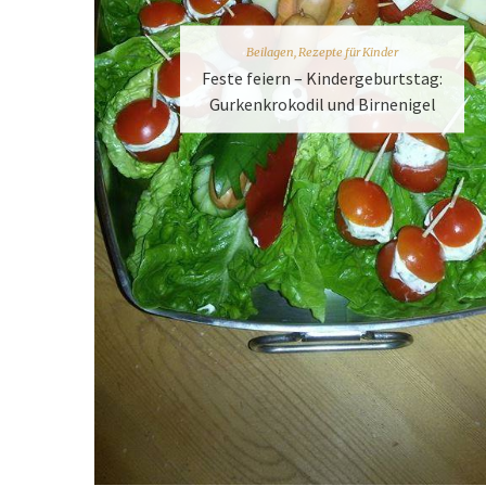
Beilagen
,
Rezepte für Kinder
Feste feiern – Kindergeburtstag:
Gurkenkrokodil und Birnenigel