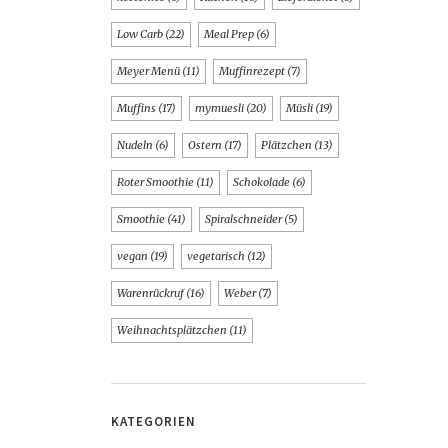
Low Carb
(22)
Meal Prep
(6)
Meyer Menü
(11)
Muffinrezept
(7)
Muffins
(17)
mymuesli
(20)
Müsli
(19)
Nudeln
(6)
Ostern
(17)
Plätzchen
(13)
Roter Smoothie
(11)
Schokolade
(6)
Smoothie
(41)
Spiralschneider
(5)
vegan
(19)
vegetarisch
(12)
Warenrückruf
(16)
Weber
(7)
Weihnachtsplätzchen
(11)
KATEGORIEN