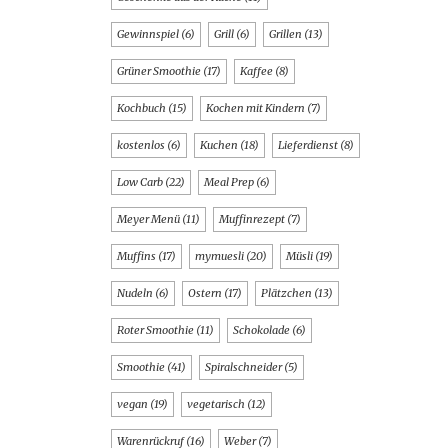
Gewinnspiel
(6)
Grill
(6)
Grillen
(13)
Grüner Smoothie
(17)
Kaffee
(8)
Kochbuch
(15)
Kochen mit Kindern
(7)
kostenlos
(6)
Kuchen
(18)
Lieferdienst
(8)
Low Carb
(22)
Meal Prep
(6)
Meyer Menü
(11)
Muffinrezept
(7)
Muffins
(17)
mymuesli
(20)
Müsli
(19)
Nudeln
(6)
Ostern
(17)
Plätzchen
(13)
Roter Smoothie
(11)
Schokolade
(6)
Smoothie
(41)
Spiralschneider
(5)
vegan
(19)
vegetarisch
(12)
Warenrückruf
(16)
Weber
(7)