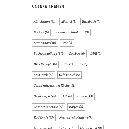
UNSERE THEMEN
Abnehmen
(11)
Alkohol
(5)
Backbuch
(7)
Backen
(9)
Backen mit Kindern
(10)
Brandnooz
(30)
Brot
(7)
Buchvorstellung
(39)
Coolbox
(6)
DDR
(9)
DDR Rezept
(18)
Diät
(7)
Eis
(6)
Frühstück
(11)
Geld zurück
(5)
Geschenke aus der Küche
(11)
Gewinnspiel
(6)
Grill
(6)
Grillen
(13)
Grüner Smoothie
(17)
Kaffee
(8)
Kochbuch
(15)
Kochen mit Kindern
(7)
kostenlos
(6)
Kuchen
(18)
Lieferdienst
(8)