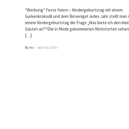
*Werbung* Feste feiern – Kindergeburtstag mit einem
Gurkenkrokodil und dem Birnenigel Jedes Jahr stellt man s
einem Kindergeburtstag die Frage „Was biete ich den klei
Gästen an?“!Die in Mode gekommenen Motivtorten sehen j
[…]
By Iris
–
April 30, 2018
–