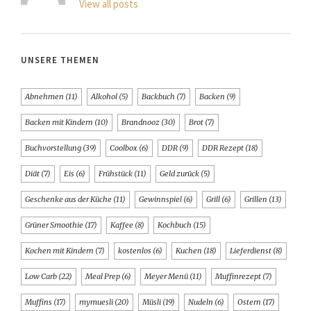
View all posts
UNSERE THEMEN
Abnehmen
(11)
Alkohol
(5)
Backbuch
(7)
Backen
(9)
Backen mit Kindern
(10)
Brandnooz
(30)
Brot
(7)
Buchvorstellung
(39)
Coolbox
(6)
DDR
(9)
DDR Rezept
(18)
Diät
(7)
Eis
(6)
Frühstück
(11)
Geld zurück
(5)
Geschenke aus der Küche
(11)
Gewinnspiel
(6)
Grill
(6)
Grillen
(13)
Grüner Smoothie
(17)
Kaffee
(8)
Kochbuch
(15)
Kochen mit Kindern
(7)
kostenlos
(6)
Kuchen
(18)
Lieferdienst
(8)
Low Carb
(22)
Meal Prep
(6)
Meyer Menü
(11)
Muffinrezept
(7)
Muffins
(17)
mymuesli
(20)
Müsli
(19)
Nudeln
(6)
Ostern
(17)