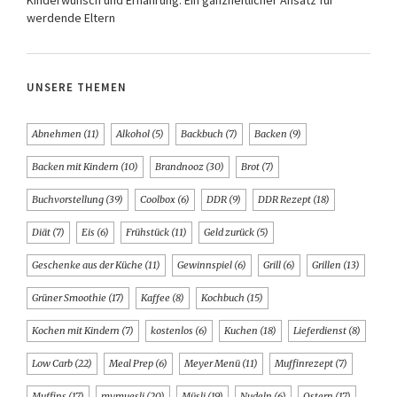
Kinderwunsch und Ernährung: Ein ganzheitlicher Ansatz für
werdende Eltern
UNSERE THEMEN
Abnehmen
(11)
Alkohol
(5)
Backbuch
(7)
Backen
(9)
Backen mit Kindern
(10)
Brandnooz
(30)
Brot
(7)
Buchvorstellung
(39)
Coolbox
(6)
DDR
(9)
DDR Rezept
(18)
Diät
(7)
Eis
(6)
Frühstück
(11)
Geld zurück
(5)
Geschenke aus der Küche
(11)
Gewinnspiel
(6)
Grill
(6)
Grillen
(13)
Grüner Smoothie
(17)
Kaffee
(8)
Kochbuch
(15)
Kochen mit Kindern
(7)
kostenlos
(6)
Kuchen
(18)
Lieferdienst
(8)
Low Carb
(22)
Meal Prep
(6)
Meyer Menü
(11)
Muffinrezept
(7)
Muffins
(17)
mymuesli
(20)
Müsli
(19)
Nudeln
(6)
Ostern
(17)