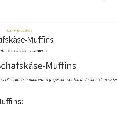
Kuchen und Gebäck
afskäse-Muffins
ndy
–
März 12, 2015
–
0 Comments
Schafskäse-Muffins
ffins. Diese können auch warm gegessen werden und schmecken super
uffins: