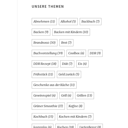
UNSERE THEMEN
Abnehmen
(11)
Alkohol
(5)
Backbuch
(7)
Backen
(9)
Backen mit Kindern
(10)
Brandnooz
(30)
Brot
(7)
Buchvorstellung
(39)
Coolbox
(6)
DDR
(9)
DDR Rezept
(18)
Diät
(7)
Eis
(6)
Frühstück
(11)
Geld zurück
(5)
Geschenke aus der Küche
(11)
Gewinnspiel
(6)
Grill
(6)
Grillen
(13)
Grüner Smoothie
(17)
Kaffee
(8)
Kochbuch
(15)
Kochen mit Kindern
(7)
kostenlos
(6)
Kuchen
(18)
Lieferdienst
(8)