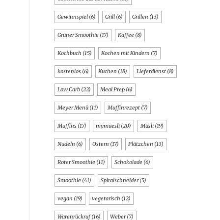
Gewinnspiel
(6)
Grill
(6)
Grillen
(13)
Grüner Smoothie
(17)
Kaffee
(8)
Kochbuch
(15)
Kochen mit Kindern
(7)
kostenlos
(6)
Kuchen
(18)
Lieferdienst
(8)
Low Carb
(22)
Meal Prep
(6)
Meyer Menü
(11)
Muffinrezept
(7)
Muffins
(17)
mymuesli
(20)
Müsli
(19)
Nudeln
(6)
Ostern
(17)
Plätzchen
(13)
Roter Smoothie
(11)
Schokolade
(6)
Smoothie
(41)
Spiralschneider
(5)
vegan
(19)
vegetarisch
(12)
Warenrückruf
(16)
Weber
(7)