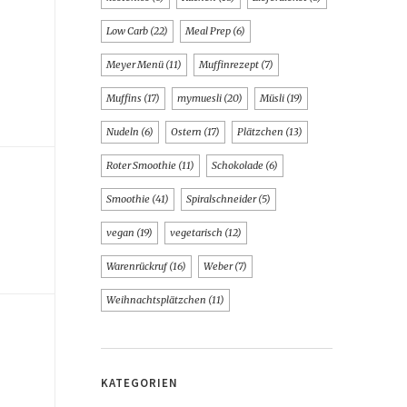
Low Carb
(22)
Meal Prep
(6)
Meyer Menü
(11)
Muffinrezept
(7)
Muffins
(17)
mymuesli
(20)
Müsli
(19)
Nudeln
(6)
Ostern
(17)
Plätzchen
(13)
Roter Smoothie
(11)
Schokolade
(6)
Smoothie
(41)
Spiralschneider
(5)
vegan
(19)
vegetarisch
(12)
Warenrückruf
(16)
Weber
(7)
Weihnachtsplätzchen
(11)
KATEGORIEN