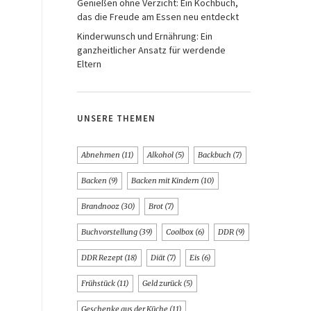
Genießen ohne Verzicht: Ein Kochbuch,
das die Freude am Essen neu entdeckt
Kinderwunsch und Ernährung: Ein
ganzheitlicher Ansatz für werdende
Eltern
UNSERE THEMEN
Abnehmen
(11)
Alkohol
(5)
Backbuch
(7)
Backen
(9)
Backen mit Kindern
(10)
Brandnooz
(30)
Brot
(7)
Buchvorstellung
(39)
Coolbox
(6)
DDR
(9)
DDR Rezept
(18)
Diät
(7)
Eis
(6)
Frühstück
(11)
Geld zurück
(5)
Geschenke aus der Küche
(11)