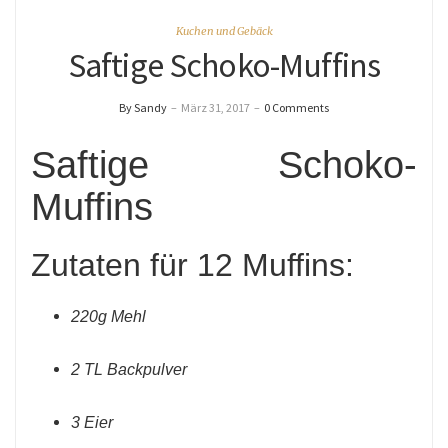
Kuchen und Gebäck
Saftige Schoko-Muffins
By Sandy
–
März 31, 2017
–
0 Comments
Saftige Schoko-
Muffins
Zutaten für 12 Muffins:
220g Mehl
2 TL Backpulver
3 Eier