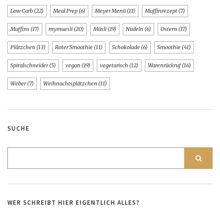
Low Carb
(22)
Meal Prep
(6)
Meyer Menü
(11)
Muffinrezept
(7)
Muffins
(17)
mymuesli
(20)
Müsli
(19)
Nudeln
(6)
Ostern
(17)
Plätzchen
(13)
Roter Smoothie
(11)
Schokolade
(6)
Smoothie
(41)
Spiralschneider
(5)
vegan
(19)
vegetarisch
(12)
Warenrückruf
(16)
Weber
(7)
Weihnachtsplätzchen
(11)
SUCHE
WER SCHREIBT HIER EIGENTLICH ALLES?