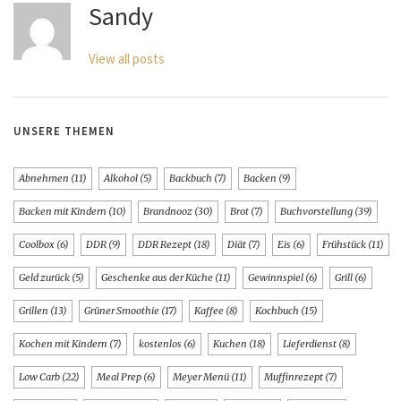
Sandy
View all posts
UNSERE THEMEN
Abnehmen
(11)
Alkohol
(5)
Backbuch
(7)
Backen
(9)
Backen mit Kindern
(10)
Brandnooz
(30)
Brot
(7)
Buchvorstellung
(39)
Coolbox
(6)
DDR
(9)
DDR Rezept
(18)
Diät
(7)
Eis
(6)
Frühstück
(11)
Geld zurück
(5)
Geschenke aus der Küche
(11)
Gewinnspiel
(6)
Grill
(6)
Grillen
(13)
Grüner Smoothie
(17)
Kaffee
(8)
Kochbuch
(15)
Kochen mit Kindern
(7)
kostenlos
(6)
Kuchen
(18)
Lieferdienst
(8)
Low Carb
(22)
Meal Prep
(6)
Meyer Menü
(11)
Muffinrezept
(7)