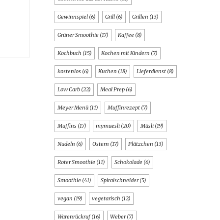
Gewinnspiel
(6)
Grill
(6)
Grillen
(13)
Grüner Smoothie
(17)
Kaffee
(8)
Kochbuch
(15)
Kochen mit Kindern
(7)
kostenlos
(6)
Kuchen
(18)
Lieferdienst
(8)
Low Carb
(22)
Meal Prep
(6)
Meyer Menü
(11)
Muffinrezept
(7)
Muffins
(17)
mymuesli
(20)
Müsli
(19)
Nudeln
(6)
Ostern
(17)
Plätzchen
(13)
Roter Smoothie
(11)
Schokolade
(6)
Smoothie
(41)
Spiralschneider
(5)
vegan
(19)
vegetarisch
(12)
Warenrückruf
(16)
Weber
(7)