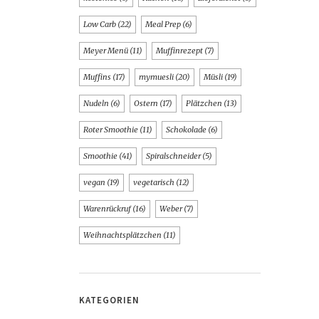
Low Carb
(22)
Meal Prep
(6)
Meyer Menü
(11)
Muffinrezept
(7)
Muffins
(17)
mymuesli
(20)
Müsli
(19)
Nudeln
(6)
Ostern
(17)
Plätzchen
(13)
Roter Smoothie
(11)
Schokolade
(6)
Smoothie
(41)
Spiralschneider
(5)
vegan
(19)
vegetarisch
(12)
Warenrückruf
(16)
Weber
(7)
Weihnachtsplätzchen
(11)
KATEGORIEN