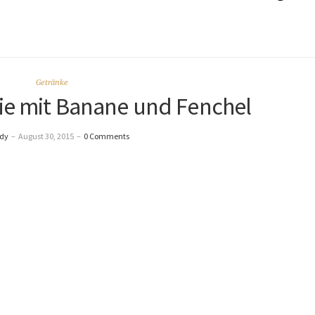
Getränke
e mit Banane und Fenchel
dy
–
August 30, 2015
–
0 Comments