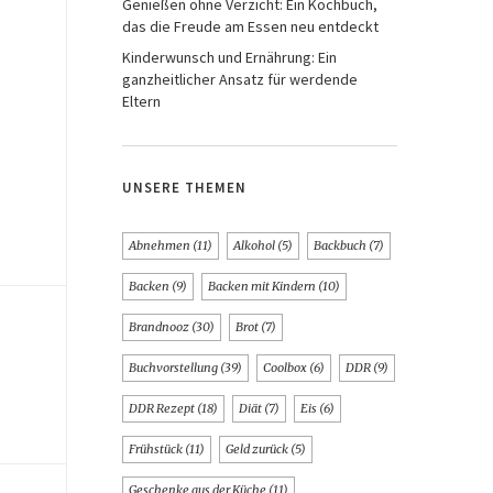
Genießen ohne Verzicht: Ein Kochbuch,
das die Freude am Essen neu entdeckt
Kinderwunsch und Ernährung: Ein
ganzheitlicher Ansatz für werdende
Eltern
UNSERE THEMEN
Abnehmen
(11)
Alkohol
(5)
Backbuch
(7)
Backen
(9)
Backen mit Kindern
(10)
Brandnooz
(30)
Brot
(7)
Buchvorstellung
(39)
Coolbox
(6)
DDR
(9)
DDR Rezept
(18)
Diät
(7)
Eis
(6)
Frühstück
(11)
Geld zurück
(5)
Geschenke aus der Küche
(11)