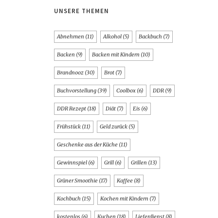
UNSERE THEMEN
Abnehmen
(11)
Alkohol
(5)
Backbuch
(7)
Backen
(9)
Backen mit Kindern
(10)
Brandnooz
(30)
Brot
(7)
Buchvorstellung
(39)
Coolbox
(6)
DDR
(9)
DDR Rezept
(18)
Diät
(7)
Eis
(6)
Frühstück
(11)
Geld zurück
(5)
Geschenke aus der Küche
(11)
Gewinnspiel
(6)
Grill
(6)
Grillen
(13)
Grüner Smoothie
(17)
Kaffee
(8)
Kochbuch
(15)
Kochen mit Kindern
(7)
kostenlos
(6)
Kuchen
(18)
Lieferdienst
(8)