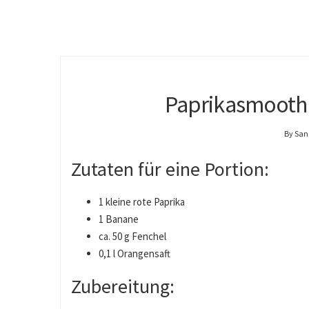
Paprikasmoothi
By San
Zutaten für eine Portion:
1 kleine rote Paprika
1 Banane
ca. 50 g Fenchel
0,1 l Orangensaft
Zubereitung: