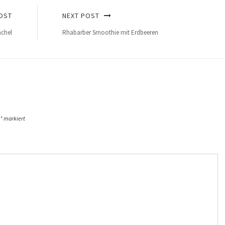
OST
NEXT POST
nchel
Rhabarber Smoothie mit Erdbeeren
*
markiert