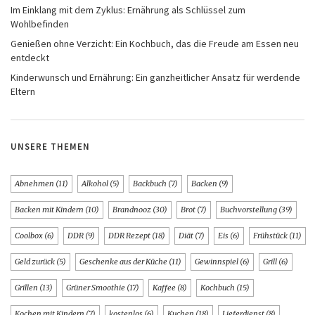
Im Einklang mit dem Zyklus: Ernährung als Schlüssel zum
Wohlbefinden
Genießen ohne Verzicht: Ein Kochbuch, das die Freude am Essen neu
entdeckt
Kinderwunsch und Ernährung: Ein ganzheitlicher Ansatz für werdende
Eltern
UNSERE THEMEN
Abnehmen
(11)
Alkohol
(5)
Backbuch
(7)
Backen
(9)
Backen mit Kindern
(10)
Brandnooz
(30)
Brot
(7)
Buchvorstellung
(39)
Coolbox
(6)
DDR
(9)
DDR Rezept
(18)
Diät
(7)
Eis
(6)
Frühstück
(11)
Geld zurück
(5)
Geschenke aus der Küche
(11)
Gewinnspiel
(6)
Grill
(6)
Grillen
(13)
Grüner Smoothie
(17)
Kaffee
(8)
Kochbuch
(15)
Kochen mit Kindern
(7)
kostenlos
(6)
Kuchen
(18)
Lieferdienst
(8)