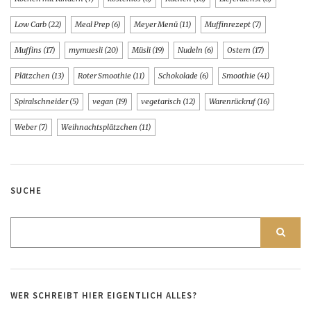
Low Carb
(22)
Meal Prep
(6)
Meyer Menü
(11)
Muffinrezept
(7)
Muffins
(17)
mymuesli
(20)
Müsli
(19)
Nudeln
(6)
Ostern
(17)
Plätzchen
(13)
Roter Smoothie
(11)
Schokolade
(6)
Smoothie
(41)
Spiralschneider
(5)
vegan
(19)
vegetarisch
(12)
Warenrückruf
(16)
Weber
(7)
Weihnachtsplätzchen
(11)
SUCHE
WER SCHREIBT HIER EIGENTLICH ALLES?