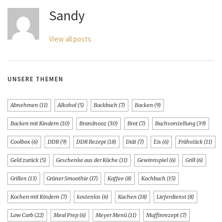
Sandy
View all posts
UNSERE THEMEN
Abnehmen
(11)
Alkohol
(5)
Backbuch
(7)
Backen
(9)
Backen mit Kindern
(10)
Brandnooz
(30)
Brot
(7)
Buchvorstellung
(39)
Coolbox
(6)
DDR
(9)
DDR Rezept
(18)
Diät
(7)
Eis
(6)
Frühstück
(11)
Geld zurück
(5)
Geschenke aus der Küche
(11)
Gewinnspiel
(6)
Grill
(6)
Grillen
(13)
Grüner Smoothie
(17)
Kaffee
(8)
Kochbuch
(15)
Kochen mit Kindern
(7)
kostenlos
(6)
Kuchen
(18)
Lieferdienst
(8)
Low Carb
(22)
Meal Prep
(6)
Meyer Menü
(11)
Muffinrezept
(7)