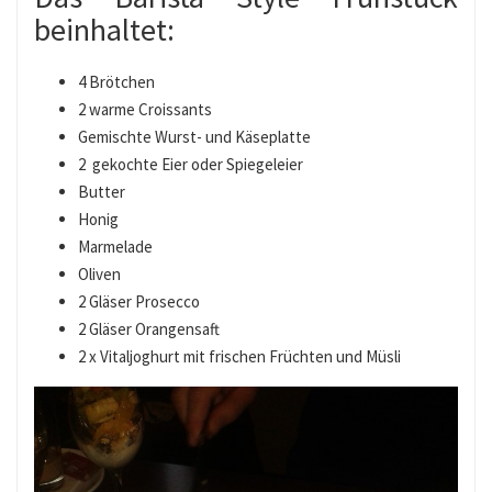
beinhaltet:
4 Brötchen
2 warme Croissants
Gemischte Wurst- und Käseplatte
2 gekochte Eier oder Spiegeleier
Butter
Honig
Marmelade
Oliven
2 Gläser Prosecco
2 Gläser Orangensaft
2 x Vitaljoghurt mit frischen Früchten und Müsli