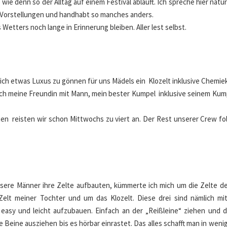
ie denn so der Alltag auf einem Festival abläuft. Ich spreche hier natür
e Vorstellungen und handhabt so manches anders.
Wetters noch lange in Erinnerung bleiben. Aller lest selbst.
sich etwas Luxus zu gönnen für uns Mädels ein Klozelt inklusive Chemiek
mich meine Freundin mit Mann, mein bester Kumpel inklusive seinem Kum
en reisten wir schon Mittwochs zu viert an. Der Rest unserer Crew fo
sere Männer ihre Zelte aufbauten, kümmerte ich mich um die Zelte de
 Zelt meiner Tochter und um das Klozelt. Diese drei sind nämlich mi
asy und leicht aufzubauen. Einfach an der „Reißleine“ ziehen und d
e Beine ausziehen bis es hörbar einrastet. Das alles schafft man in wenig