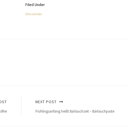
Filed Under
Dies und das
OST
NEXT POST
lfrei
Frühlingsanfang heißt Bärlauchzeit – Bärlauchpaste