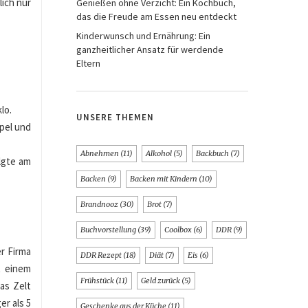
lich nur
Genießen ohne Verzicht: Ein Kochbuch,
das die Freude am Essen neu entdeckt
Kinderwunsch und Ernährung: Ein
ganzheitlicher Ansatz für werdende
Eltern
lo.
UNSERE THEMEN
pel und
Abnehmen
(11)
Alkohol
(5)
Backbuch
(7)
lgte am
Backen
(9)
Backen mit Kindern
(10)
Brandnooz
(30)
Brot
(7)
Buchvorstellung
(39)
Coolbox
(6)
DDR
(9)
r Firma
DDR Rezept
(18)
Diät
(7)
Eis
(6)
t einem
Frühstück
(11)
Geld zurück
(5)
as Zelt
er als 5
Geschenke aus der Küche
(11)