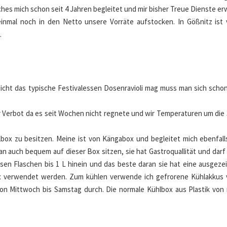
hes mich schon seit 4 Jahren begleitet und mir bisher Treue Dienste er
inmal noch in den Netto unsere Vorräte aufstocken. In Gößnitz ist 
.
nicht das typische Festivalessen Dosenravioli mag muss man sich scho
r Verbot da es seit Wochen nicht regnete und wir Temperaturen um die 
lbox zu besitzen. Meine ist von Kängabox und begleitet mich ebenfalls
an auch bequem auf dieser Box sitzen, sie hat Gastroquallität und darf
passen Flaschen bis 1 L hinein und das beste daran sie hat eine ausgez
x verwendet werden. Zum kühlen verwende ich gefrorene Kühlakkus 
 von Mittwoch bis Samstag durch. Die normale Kühlbox aus Plastik von