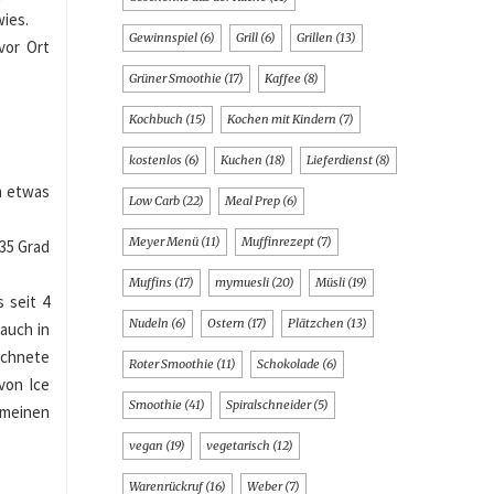
wies.
Gewinnspiel
(6)
Grill
(6)
Grillen
(13)
vor Ort
Grüner Smoothie
(17)
Kaffee
(8)
Kochbuch
(15)
Kochen mit Kindern
(7)
kostenlos
(6)
Kuchen
(18)
Lieferdienst
(8)
n etwas
Low Carb
(22)
Meal Prep
(6)
Meyer Menü
(11)
Muffinrezept
(7)
35 Grad
Muffins
(17)
mymuesli
(20)
Müsli
(19)
 seit 4
Nudeln
(6)
Ostern
(17)
Plätzchen
(13)
 auch in
eichnete
Roter Smoothie
(11)
Schokolade
(6)
von Ice
Smoothie
(41)
Spiralschneider
(5)
 meinen
vegan
(19)
vegetarisch
(12)
Warenrückruf
(16)
Weber
(7)