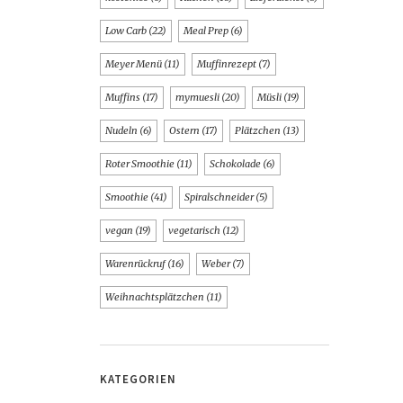
Low Carb
(22)
Meal Prep
(6)
Meyer Menü
(11)
Muffinrezept
(7)
Muffins
(17)
mymuesli
(20)
Müsli
(19)
Nudeln
(6)
Ostern
(17)
Plätzchen
(13)
Roter Smoothie
(11)
Schokolade
(6)
Smoothie
(41)
Spiralschneider
(5)
vegan
(19)
vegetarisch
(12)
Warenrückruf
(16)
Weber
(7)
Weihnachtsplätzchen
(11)
KATEGORIEN