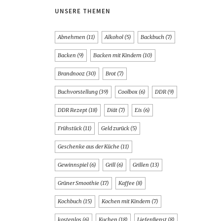
UNSERE THEMEN
Abnehmen
(11)
Alkohol
(5)
Backbuch
(7)
Backen
(9)
Backen mit Kindern
(10)
Brandnooz
(30)
Brot
(7)
Buchvorstellung
(39)
Coolbox
(6)
DDR
(9)
DDR Rezept
(18)
Diät
(7)
Eis
(6)
Frühstück
(11)
Geld zurück
(5)
Geschenke aus der Küche
(11)
Gewinnspiel
(6)
Grill
(6)
Grillen
(13)
Grüner Smoothie
(17)
Kaffee
(8)
Kochbuch
(15)
Kochen mit Kindern
(7)
kostenlos
(6)
Kuchen
(18)
Lieferdienst
(8)