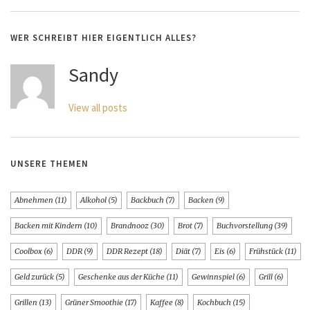
WER SCHREIBT HIER EIGENTLICH ALLES?
Sandy
View all posts
UNSERE THEMEN
Abnehmen
(11)
Alkohol
(5)
Backbuch
(7)
Backen
(9)
Backen mit Kindern
(10)
Brandnooz
(30)
Brot
(7)
Buchvorstellung
(39)
Coolbox
(6)
DDR
(9)
DDR Rezept
(18)
Diät
(7)
Eis
(6)
Frühstück
(11)
Geld zurück
(5)
Geschenke aus der Küche
(11)
Gewinnspiel
(6)
Grill
(6)
Grillen
(13)
Grüner Smoothie
(17)
Kaffee
(8)
Kochbuch
(15)