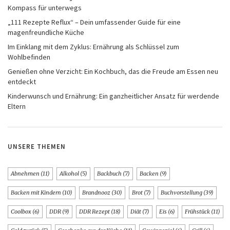
Kompass für unterwegs
„111 Rezepte Reflux“ – Dein umfassender Guide für eine
magenfreundliche Küche
Im Einklang mit dem Zyklus: Ernährung als Schlüssel zum
Wohlbefinden
Genießen ohne Verzicht: Ein Kochbuch, das die Freude am Essen neu
entdeckt
Kinderwunsch und Ernährung: Ein ganzheitlicher Ansatz für werdende
Eltern
UNSERE THEMEN
Abnehmen
(11)
Alkohol
(5)
Backbuch
(7)
Backen
(9)
Backen mit Kindern
(10)
Brandnooz
(30)
Brot
(7)
Buchvorstellung
(39)
Coolbox
(6)
DDR
(9)
DDR Rezept
(18)
Diät
(7)
Eis
(6)
Frühstück
(11)