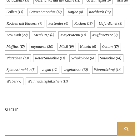
Geld zurück
(5)
Geschenke aus der Küche
(11)
Gewinnspiel
(6)
Grill
(6)
Grillen
(13)
Grüner Smoothie
(17)
Kaffee
(8)
Kochbuch
(15)
Kochen mit Kindern
(7)
kostenlos
(6)
Kuchen
(18)
Lieferdienst
(8)
Low Carb
(22)
Meal Prep
(6)
Meyer Menü
(11)
Muffinrezept
(7)
Muffins
(17)
mymuesli
(20)
Müsli
(19)
Nudeln
(6)
Ostern
(17)
Plätzchen
(13)
Roter Smoothie
(11)
Schokolade
(6)
Smoothie
(41)
Spiralschneider
(5)
vegan
(19)
vegetarisch
(12)
Warenrückruf
(16)
Weber
(7)
Weihnachtsplätzchen
(11)
SUCHE