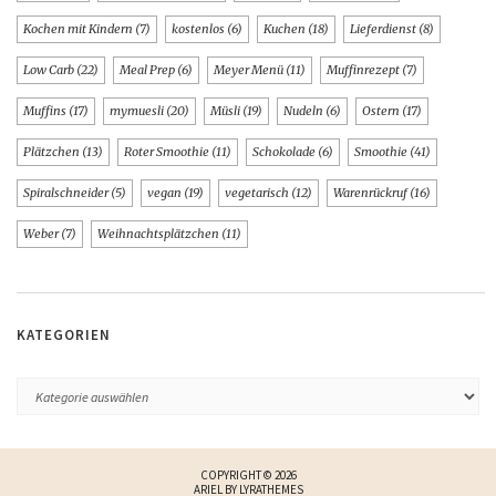
Kochen mit Kindern
(7)
kostenlos
(6)
Kuchen
(18)
Lieferdienst
(8)
Low Carb
(22)
Meal Prep
(6)
Meyer Menü
(11)
Muffinrezept
(7)
Muffins
(17)
mymuesli
(20)
Müsli
(19)
Nudeln
(6)
Ostern
(17)
Plätzchen
(13)
Roter Smoothie
(11)
Schokolade
(6)
Smoothie
(41)
Spiralschneider
(5)
vegan
(19)
vegetarisch
(12)
Warenrückruf
(16)
Weber
(7)
Weihnachtsplätzchen
(11)
KATEGORIEN
COPYRIGHT © 2026
ARIEL BY
LYRATHEMES