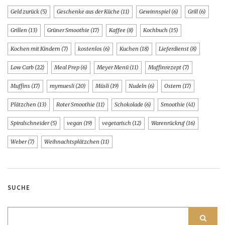
Geld zurück
(5)
Geschenke aus der Küche
(11)
Gewinnspiel
(6)
Grill
(6)
Grillen
(13)
Grüner Smoothie
(17)
Kaffee
(8)
Kochbuch
(15)
Kochen mit Kindern
(7)
kostenlos
(6)
Kuchen
(18)
Lieferdienst
(8)
Low Carb
(22)
Meal Prep
(6)
Meyer Menü
(11)
Muffinrezept
(7)
Muffins
(17)
mymuesli
(20)
Müsli
(19)
Nudeln
(6)
Ostern
(17)
Plätzchen
(13)
Roter Smoothie
(11)
Schokolade
(6)
Smoothie
(41)
Spiralschneider
(5)
vegan
(19)
vegetarisch
(12)
Warenrückruf
(16)
Weber
(7)
Weihnachtsplätzchen
(11)
SUCHE