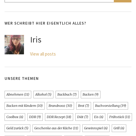
WER SCHREIBT HIER EIGENTLICH ALLES?
Iris
View all posts
UNSERE THEMEN
Abnehmen
(11)
Alkohol
(5)
Backbuch
(7)
Backen
(9)
Backen mit Kindern
(10)
Brandnooz
(30)
Brot
(7)
Buchvorstellung
(39)
Coolbox
(6)
DDR
(9)
DDR Rezept
(18)
Diät
(7)
Eis
(6)
Frühstück
(11)
Geld zurück
(5)
Geschenke aus der Küche
(11)
Gewinnspiel
(6)
Grill
(6)