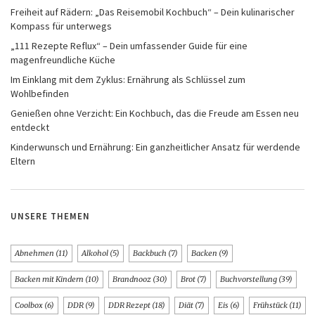
Freiheit auf Rädern: „Das Reisemobil Kochbuch“ – Dein kulinarischer
Kompass für unterwegs
„111 Rezepte Reflux“ – Dein umfassender Guide für eine
magenfreundliche Küche
Im Einklang mit dem Zyklus: Ernährung als Schlüssel zum
Wohlbefinden
Genießen ohne Verzicht: Ein Kochbuch, das die Freude am Essen neu
entdeckt
Kinderwunsch und Ernährung: Ein ganzheitlicher Ansatz für werdende
Eltern
UNSERE THEMEN
Abnehmen
(11)
Alkohol
(5)
Backbuch
(7)
Backen
(9)
Backen mit Kindern
(10)
Brandnooz
(30)
Brot
(7)
Buchvorstellung
(39)
Coolbox
(6)
DDR
(9)
DDR Rezept
(18)
Diät
(7)
Eis
(6)
Frühstück
(11)