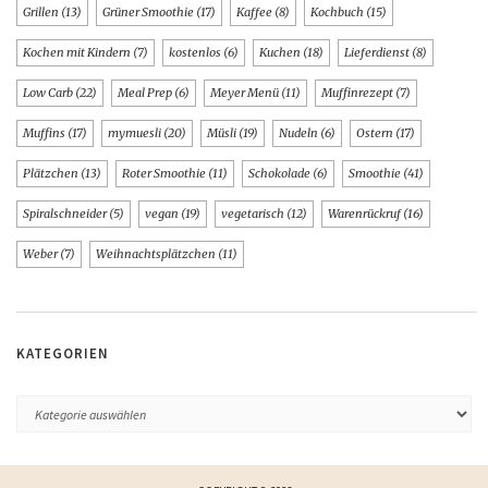
Grillen
(13)
Grüner Smoothie
(17)
Kaffee
(8)
Kochbuch
(15)
Kochen mit Kindern
(7)
kostenlos
(6)
Kuchen
(18)
Lieferdienst
(8)
Low Carb
(22)
Meal Prep
(6)
Meyer Menü
(11)
Muffinrezept
(7)
Muffins
(17)
mymuesli
(20)
Müsli
(19)
Nudeln
(6)
Ostern
(17)
Plätzchen
(13)
Roter Smoothie
(11)
Schokolade
(6)
Smoothie
(41)
Spiralschneider
(5)
vegan
(19)
vegetarisch
(12)
Warenrückruf
(16)
Weber
(7)
Weihnachtsplätzchen
(11)
KATEGORIEN