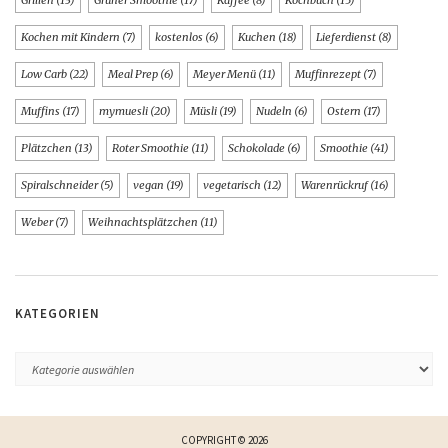
Grillen
(13)
Grüner Smoothie
(17)
Kaffee
(8)
Kochbuch
(15)
Kochen mit Kindern
(7)
kostenlos
(6)
Kuchen
(18)
Lieferdienst
(8)
Low Carb
(22)
Meal Prep
(6)
Meyer Menü
(11)
Muffinrezept
(7)
Muffins
(17)
mymuesli
(20)
Müsli
(19)
Nudeln
(6)
Ostern
(17)
Plätzchen
(13)
Roter Smoothie
(11)
Schokolade
(6)
Smoothie
(41)
Spiralschneider
(5)
vegan
(19)
vegetarisch
(12)
Warenrückruf
(16)
Weber
(7)
Weihnachtsplätzchen
(11)
KATEGORIEN
COPYRIGHT © 2026