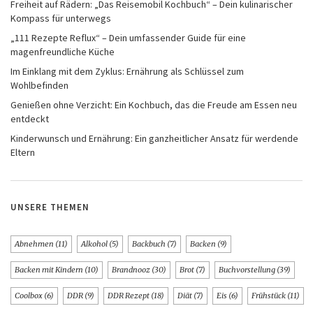
Freiheit auf Rädern: „Das Reisemobil Kochbuch“ – Dein kulinarischer
Kompass für unterwegs
„111 Rezepte Reflux“ – Dein umfassender Guide für eine
magenfreundliche Küche
Im Einklang mit dem Zyklus: Ernährung als Schlüssel zum
Wohlbefinden
Genießen ohne Verzicht: Ein Kochbuch, das die Freude am Essen neu
entdeckt
Kinderwunsch und Ernährung: Ein ganzheitlicher Ansatz für werdende
Eltern
UNSERE THEMEN
Abnehmen
(11)
Alkohol
(5)
Backbuch
(7)
Backen
(9)
Backen mit Kindern
(10)
Brandnooz
(30)
Brot
(7)
Buchvorstellung
(39)
Coolbox
(6)
DDR
(9)
DDR Rezept
(18)
Diät
(7)
Eis
(6)
Frühstück
(11)