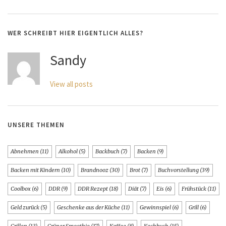
WER SCHREIBT HIER EIGENTLICH ALLES?
Sandy
View all posts
UNSERE THEMEN
Abnehmen
(11)
Alkohol
(5)
Backbuch
(7)
Backen
(9)
Backen mit Kindern
(10)
Brandnooz
(30)
Brot
(7)
Buchvorstellung
(39)
Coolbox
(6)
DDR
(9)
DDR Rezept
(18)
Diät
(7)
Eis
(6)
Frühstück
(11)
Geld zurück
(5)
Geschenke aus der Küche
(11)
Gewinnspiel
(6)
Grill
(6)