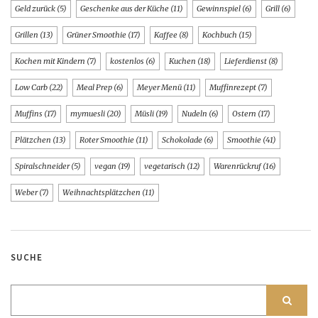
Geld zurück
(5)
Geschenke aus der Küche
(11)
Gewinnspiel
(6)
Grill
(6)
Grillen
(13)
Grüner Smoothie
(17)
Kaffee
(8)
Kochbuch
(15)
Kochen mit Kindern
(7)
kostenlos
(6)
Kuchen
(18)
Lieferdienst
(8)
Low Carb
(22)
Meal Prep
(6)
Meyer Menü
(11)
Muffinrezept
(7)
Muffins
(17)
mymuesli
(20)
Müsli
(19)
Nudeln
(6)
Ostern
(17)
Plätzchen
(13)
Roter Smoothie
(11)
Schokolade
(6)
Smoothie
(41)
Spiralschneider
(5)
vegan
(19)
vegetarisch
(12)
Warenrückruf
(16)
Weber
(7)
Weihnachtsplätzchen
(11)
SUCHE