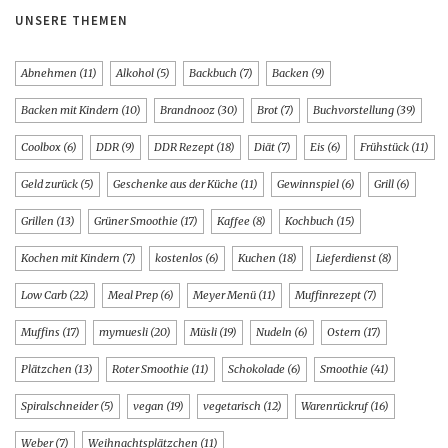
UNSERE THEMEN
Abnehmen
(11)
Alkohol
(5)
Backbuch
(7)
Backen
(9)
Backen mit Kindern
(10)
Brandnooz
(30)
Brot
(7)
Buchvorstellung
(39)
Coolbox
(6)
DDR
(9)
DDR Rezept
(18)
Diät
(7)
Eis
(6)
Frühstück
(11)
Geld zurück
(5)
Geschenke aus der Küche
(11)
Gewinnspiel
(6)
Grill
(6)
Grillen
(13)
Grüner Smoothie
(17)
Kaffee
(8)
Kochbuch
(15)
Kochen mit Kindern
(7)
kostenlos
(6)
Kuchen
(18)
Lieferdienst
(8)
Low Carb
(22)
Meal Prep
(6)
Meyer Menü
(11)
Muffinrezept
(7)
Muffins
(17)
mymuesli
(20)
Müsli
(19)
Nudeln
(6)
Ostern
(17)
Plätzchen
(13)
Roter Smoothie
(11)
Schokolade
(6)
Smoothie
(41)
Spiralschneider
(5)
vegan
(19)
vegetarisch
(12)
Warenrückruf
(16)
Weber
(7)
Weihnachtsplätzchen
(11)