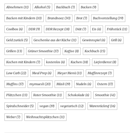
Abnehmen
(11)
Alkohol
(5)
Backbuch
(7)
Backen
(9)
Backen mit Kindern
(10)
Brandnooz
(30)
Brot
(7)
Buchvorstellung
(39)
Coolbox
(6)
DDR
(9)
DDR Rezept
(18)
Diät
(7)
Eis
(6)
Frühstück
(11)
Geld zurück
(5)
Geschenke aus der Küche
(11)
Gewinnspiel
(6)
Grill
(6)
Grillen
(13)
Grüner Smoothie
(17)
Kaffee
(8)
Kochbuch
(15)
Kochen mit Kindern
(7)
kostenlos
(6)
Kuchen
(18)
Lieferdienst
(8)
Low Carb
(22)
Meal Prep
(6)
Meyer Menü
(11)
Muffinrezept
(7)
Muffins
(17)
mymuesli
(20)
Müsli
(19)
Nudeln
(6)
Ostern
(17)
Plätzchen
(13)
Roter Smoothie
(11)
Schokolade
(6)
Smoothie
(41)
Spiralschneider
(5)
vegan
(19)
vegetarisch
(12)
Warenrückruf
(16)
Weber
(7)
Weihnachtsplätzchen
(11)