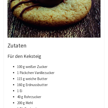
Zutaten
Für den Keksteig
100 g weißer Zucker
1 Päckchen Vanillezucker
115 g weiche Butter
160 g Erdnussbutter
1 Ei
40 g Rohrzucker
200 g Mehl