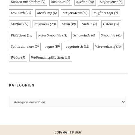
Kochen mit Kindern
(7)
kostenlos
(6)
Kuchen
(18)
Lieferdienst
(8)
Low Carb
(22)
Meal Prep
(6)
Meyer Menü
(11)
Muffinrezept
(7)
Muffins
(17)
mymuesli
(20)
Müsli
(19)
Nudeln
(6)
Ostern
(17)
Plätzchen
(13)
Roter Smoothie
(11)
Schokolade
(6)
Smoothie
(41)
Spiralschneider
(5)
vegan
(19)
vegetarisch
(12)
Warenrückruf
(16)
Weber
(7)
Weihnachtsplätzchen
(11)
KATEGORIEN
COPYRIGHT © 2026