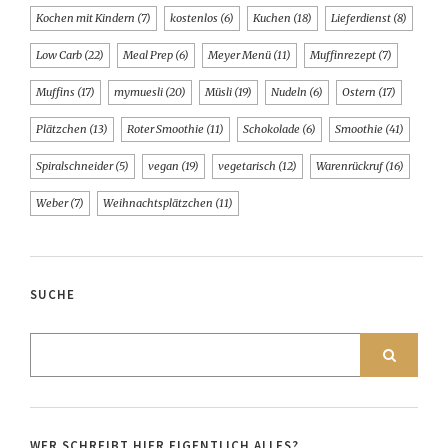
Kochen mit Kindern
(7)
kostenlos
(6)
Kuchen
(18)
Lieferdienst
(8)
Low Carb
(22)
Meal Prep
(6)
Meyer Menü
(11)
Muffinrezept
(7)
Muffins
(17)
mymuesli
(20)
Müsli
(19)
Nudeln
(6)
Ostern
(17)
Plätzchen
(13)
Roter Smoothie
(11)
Schokolade
(6)
Smoothie
(41)
Spiralschneider
(5)
vegan
(19)
vegetarisch
(12)
Warenrückruf
(16)
Weber
(7)
Weihnachtsplätzchen
(11)
SUCHE
WER SCHREIBT HIER EIGENTLICH ALLES?