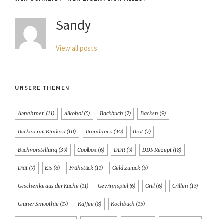
Sandy
View all posts
UNSERE THEMEN
Abnehmen
(11)
Alkohol
(5)
Backbuch
(7)
Backen
(9)
Backen mit Kindern
(10)
Brandnooz
(30)
Brot
(7)
Buchvorstellung
(39)
Coolbox
(6)
DDR
(9)
DDR Rezept
(18)
Diät
(7)
Eis
(6)
Frühstück
(11)
Geld zurück
(5)
Geschenke aus der Küche
(11)
Gewinnspiel
(6)
Grill
(6)
Grillen
(13)
Grüner Smoothie
(17)
Kaffee
(8)
Kochbuch
(15)