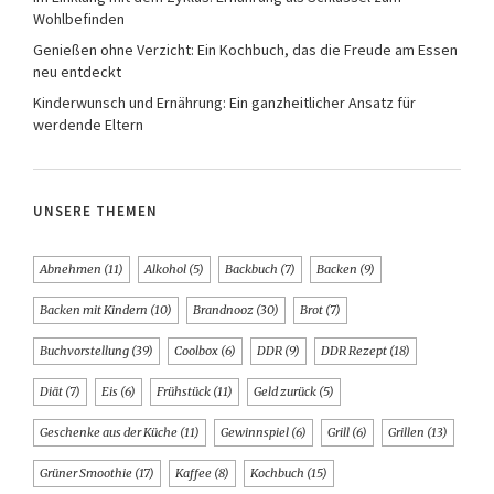
Wohlbefinden
Genießen ohne Verzicht: Ein Kochbuch, das die Freude am Essen
neu entdeckt
Kinderwunsch und Ernährung: Ein ganzheitlicher Ansatz für
werdende Eltern
UNSERE THEMEN
Abnehmen
(11)
Alkohol
(5)
Backbuch
(7)
Backen
(9)
Backen mit Kindern
(10)
Brandnooz
(30)
Brot
(7)
Buchvorstellung
(39)
Coolbox
(6)
DDR
(9)
DDR Rezept
(18)
Diät
(7)
Eis
(6)
Frühstück
(11)
Geld zurück
(5)
Geschenke aus der Küche
(11)
Gewinnspiel
(6)
Grill
(6)
Grillen
(13)
Grüner Smoothie
(17)
Kaffee
(8)
Kochbuch
(15)