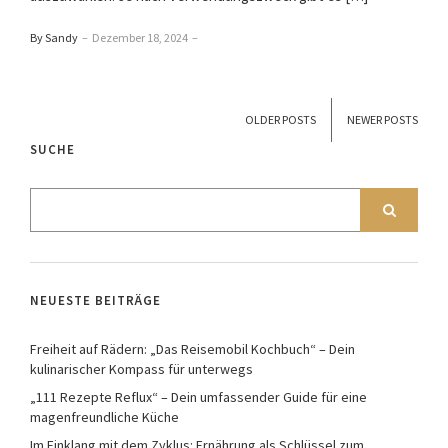
By Sandy
–
Dezember 18, 2024
–
OLDER POSTS
NEWER POSTS
SUCHE
NEUESTE BEITRÄGE
Freiheit auf Rädern: „Das Reisemobil Kochbuch“ – Dein
kulinarischer Kompass für unterwegs
„111 Rezepte Reflux“ – Dein umfassender Guide für eine
magenfreundliche Küche
Im Einklang mit dem Zyklus: Ernährung als Schlüssel zum