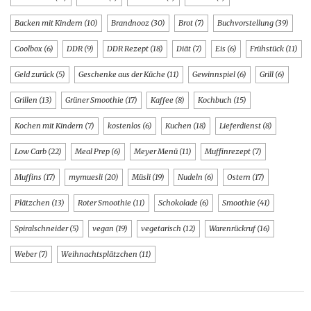
Backen mit Kindern
(10)
Brandnooz
(30)
Brot
(7)
Buchvorstellung
(39)
Coolbox
(6)
DDR
(9)
DDR Rezept
(18)
Diät
(7)
Eis
(6)
Frühstück
(11)
Geld zurück
(5)
Geschenke aus der Küche
(11)
Gewinnspiel
(6)
Grill
(6)
Grillen
(13)
Grüner Smoothie
(17)
Kaffee
(8)
Kochbuch
(15)
Kochen mit Kindern
(7)
kostenlos
(6)
Kuchen
(18)
Lieferdienst
(8)
Low Carb
(22)
Meal Prep
(6)
Meyer Menü
(11)
Muffinrezept
(7)
Muffins
(17)
mymuesli
(20)
Müsli
(19)
Nudeln
(6)
Ostern
(17)
Plätzchen
(13)
Roter Smoothie
(11)
Schokolade
(6)
Smoothie
(41)
Spiralschneider
(5)
vegan
(19)
vegetarisch
(12)
Warenrückruf
(16)
Weber
(7)
Weihnachtsplätzchen
(11)