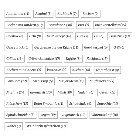
Abnehmen
(11)
Alkohol
(5)
Backbuch
(7)
Backen
(9)
Backen mit Kindern
(10)
Brandnooz
(30)
Brot
(7)
Buchvorstellung
(39)
Coolbox
(6)
DDR
(9)
DDR Rezept
(18)
Diät
(7)
Eis
(6)
Frühstück
(11)
Geld zurück
(5)
Geschenke aus der Küche
(11)
Gewinnspiel
(6)
Grill
(6)
Grillen
(13)
Grüner Smoothie
(17)
Kaffee
(8)
Kochbuch
(15)
Kochen mit Kindern
(7)
kostenlos
(6)
Kuchen
(18)
Lieferdienst
(8)
Low Carb
(22)
Meal Prep
(6)
Meyer Menü
(11)
Muffinrezept
(7)
Muffins
(17)
mymuesli
(20)
Müsli
(19)
Nudeln
(6)
Ostern
(17)
Plätzchen
(13)
Roter Smoothie
(11)
Schokolade
(6)
Smoothie
(41)
Spiralschneider
(5)
vegan
(19)
vegetarisch
(12)
Warenrückruf
(16)
Weber
(7)
Weihnachtsplätzchen
(11)