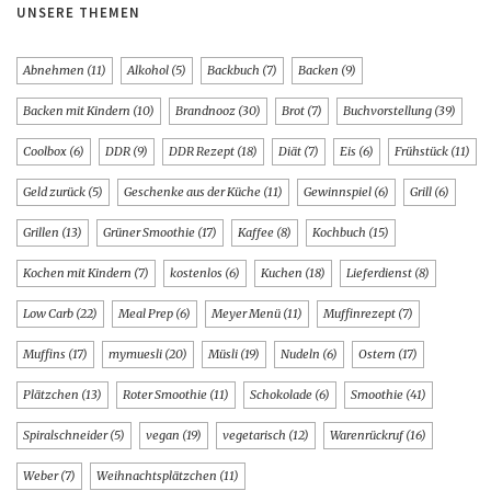
UNSERE THEMEN
Abnehmen
(11)
Alkohol
(5)
Backbuch
(7)
Backen
(9)
Backen mit Kindern
(10)
Brandnooz
(30)
Brot
(7)
Buchvorstellung
(39)
Coolbox
(6)
DDR
(9)
DDR Rezept
(18)
Diät
(7)
Eis
(6)
Frühstück
(11)
Geld zurück
(5)
Geschenke aus der Küche
(11)
Gewinnspiel
(6)
Grill
(6)
Grillen
(13)
Grüner Smoothie
(17)
Kaffee
(8)
Kochbuch
(15)
Kochen mit Kindern
(7)
kostenlos
(6)
Kuchen
(18)
Lieferdienst
(8)
Low Carb
(22)
Meal Prep
(6)
Meyer Menü
(11)
Muffinrezept
(7)
Muffins
(17)
mymuesli
(20)
Müsli
(19)
Nudeln
(6)
Ostern
(17)
Plätzchen
(13)
Roter Smoothie
(11)
Schokolade
(6)
Smoothie
(41)
Spiralschneider
(5)
vegan
(19)
vegetarisch
(12)
Warenrückruf
(16)
Weber
(7)
Weihnachtsplätzchen
(11)