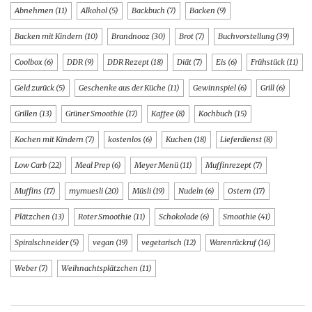
Abnehmen
(11)
Alkohol
(5)
Backbuch
(7)
Backen
(9)
Backen mit Kindern
(10)
Brandnooz
(30)
Brot
(7)
Buchvorstellung
(39)
Coolbox
(6)
DDR
(9)
DDR Rezept
(18)
Diät
(7)
Eis
(6)
Frühstück
(11)
Geld zurück
(5)
Geschenke aus der Küche
(11)
Gewinnspiel
(6)
Grill
(6)
Grillen
(13)
Grüner Smoothie
(17)
Kaffee
(8)
Kochbuch
(15)
Kochen mit Kindern
(7)
kostenlos
(6)
Kuchen
(18)
Lieferdienst
(8)
Low Carb
(22)
Meal Prep
(6)
Meyer Menü
(11)
Muffinrezept
(7)
Muffins
(17)
mymuesli
(20)
Müsli
(19)
Nudeln
(6)
Ostern
(17)
Plätzchen
(13)
Roter Smoothie
(11)
Schokolade
(6)
Smoothie
(41)
Spiralschneider
(5)
vegan
(19)
vegetarisch
(12)
Warenrückruf
(16)
Weber
(7)
Weihnachtsplätzchen
(11)