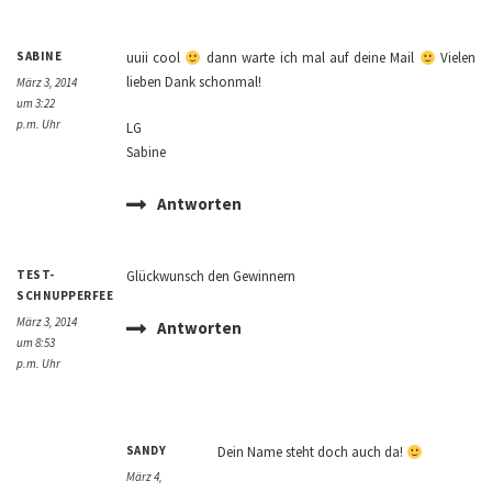
SABINE
uuii cool
dann warte ich mal auf deine Mail
Vielen
lieben Dank schonmal!
März 3, 2014
um 3:22
p.m. Uhr
LG
Sabine
Antworten
TEST-
Glückwunsch den Gewinnern
SCHNUPPERFEE
März 3, 2014
Antworten
um 8:53
p.m. Uhr
SANDY
Dein Name steht doch auch da!
März 4,