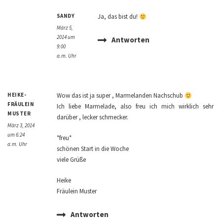
SANDY
Ja, das bist du!
März 5,
2014 um
Antworten
9:00
a.m. Uhr
HEIKE-
Wow das ist ja super , Marmelanden Nachschub
FRÄULEIN
Ich liebe Marmelade, also freu ich mich wirklich sehr
MUSTER
darüber , lecker schmecker.
März 3, 2014
um 6:24
*freu*
a.m. Uhr
schönen Start in die Woche
viele Grüße
Heike
Fräulein Muster
Antworten