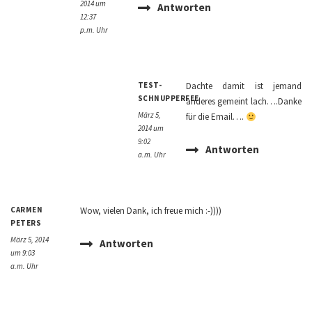
2014 um
Antworten
12:37
p.m. Uhr
TEST-
Dachte damit ist jemand
SCHNUPPERFEE
anderes gemeint lach….Danke
März 5,
für die Email….
2014 um
9:02
Antworten
a.m. Uhr
CARMEN
Wow, vielen Dank, ich freue mich :-))))
PETERS
März 5, 2014
Antworten
um 9:03
a.m. Uhr