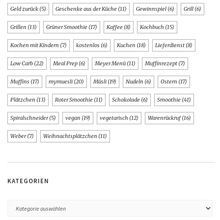
Geld zurück
(5)
Geschenke aus der Küche
(11)
Gewinnspiel
(6)
Grill
(6)
Grillen
(13)
Grüner Smoothie
(17)
Kaffee
(8)
Kochbuch
(15)
Kochen mit Kindern
(7)
kostenlos
(6)
Kuchen
(18)
Lieferdienst
(8)
Low Carb
(22)
Meal Prep
(6)
Meyer Menü
(11)
Muffinrezept
(7)
Muffins
(17)
mymuesli
(20)
Müsli
(19)
Nudeln
(6)
Ostern
(17)
Plätzchen
(13)
Roter Smoothie
(11)
Schokolade
(6)
Smoothie
(41)
Spiralschneider
(5)
vegan
(19)
vegetarisch
(12)
Warenrückruf
(16)
Weber
(7)
Weihnachtsplätzchen
(11)
KATEGORIEN