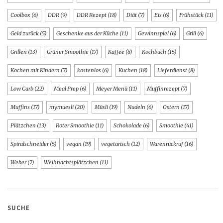
Coolbox
(6)
DDR
(9)
DDR Rezept
(18)
Diät
(7)
Eis
(6)
Frühstück
(11)
Geld zurück
(5)
Geschenke aus der Küche
(11)
Gewinnspiel
(6)
Grill
(6)
Grillen
(13)
Grüner Smoothie
(17)
Kaffee
(8)
Kochbuch
(15)
Kochen mit Kindern
(7)
kostenlos
(6)
Kuchen
(18)
Lieferdienst
(8)
Low Carb
(22)
Meal Prep
(6)
Meyer Menü
(11)
Muffinrezept
(7)
Muffins
(17)
mymuesli
(20)
Müsli
(19)
Nudeln
(6)
Ostern
(17)
Plätzchen
(13)
Roter Smoothie
(11)
Schokolade
(6)
Smoothie
(41)
Spiralschneider
(5)
vegan
(19)
vegetarisch
(12)
Warenrückruf
(16)
Weber
(7)
Weihnachtsplätzchen
(11)
SUCHE