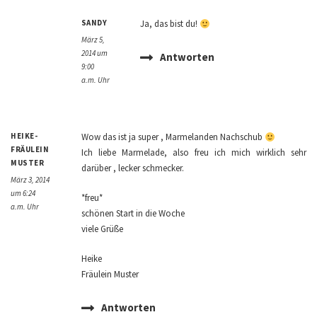
SANDY
Ja, das bist du!
März 5,
2014 um
Antworten
9:00
a.m. Uhr
HEIKE-
Wow das ist ja super , Marmelanden Nachschub
FRÄULEIN
Ich liebe Marmelade, also freu ich mich wirklich sehr
MUSTER
darüber , lecker schmecker.
März 3, 2014
um 6:24
*freu*
a.m. Uhr
schönen Start in die Woche
viele Grüße
Heike
Fräulein Muster
Antworten