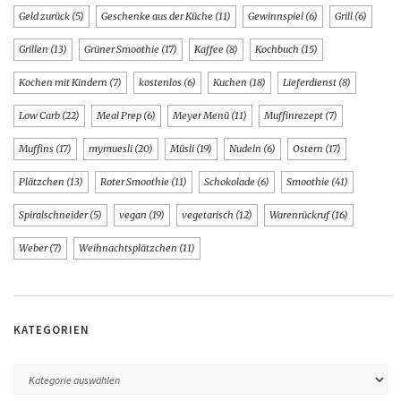
Geld zurück
(5)
Geschenke aus der Küche
(11)
Gewinnspiel
(6)
Grill
(6)
Grillen
(13)
Grüner Smoothie
(17)
Kaffee
(8)
Kochbuch
(15)
Kochen mit Kindern
(7)
kostenlos
(6)
Kuchen
(18)
Lieferdienst
(8)
Low Carb
(22)
Meal Prep
(6)
Meyer Menü
(11)
Muffinrezept
(7)
Muffins
(17)
mymuesli
(20)
Müsli
(19)
Nudeln
(6)
Ostern
(17)
Plätzchen
(13)
Roter Smoothie
(11)
Schokolade
(6)
Smoothie
(41)
Spiralschneider
(5)
vegan
(19)
vegetarisch
(12)
Warenrückruf
(16)
Weber
(7)
Weihnachtsplätzchen
(11)
KATEGORIEN