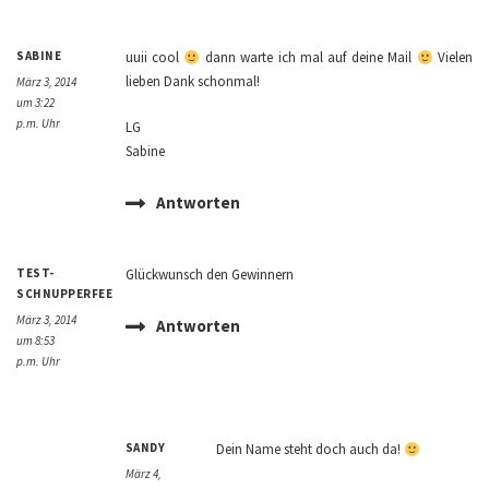
SABINE
uuii cool
dann warte ich mal auf deine Mail
Vielen
lieben Dank schonmal!
März 3, 2014
um 3:22
p.m. Uhr
LG
Sabine
Antworten
TEST-
Glückwunsch den Gewinnern
SCHNUPPERFEE
März 3, 2014
Antworten
um 8:53
p.m. Uhr
SANDY
Dein Name steht doch auch da!
März 4,