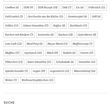
Coolbox
(6)
DDR
(9)
DDR Rezept
(18)
Diät
(7)
Eis
(6)
Frühstück
(11)
Geld zurück
(5)
Geschenke aus der Küche
(11)
Gewinnspiel
(6)
Grill
(6)
Grillen
(13)
Grüner Smoothie
(17)
Kaffee
(8)
Kochbuch
(15)
Kochen mit Kindern
(7)
kostenlos
(6)
Kuchen
(18)
Lieferdienst
(8)
Low Carb
(22)
Meal Prep
(6)
Meyer Menü
(11)
Muffinrezept
(7)
Muffins
(17)
mymuesli
(20)
Müsli
(19)
Nudeln
(6)
Ostern
(17)
Plätzchen
(13)
Roter Smoothie
(11)
Schokolade
(6)
Smoothie
(41)
Spiralschneider
(5)
vegan
(19)
vegetarisch
(12)
Warenrückruf
(16)
Weber
(7)
Weihnachtsplätzchen
(11)
SUCHE