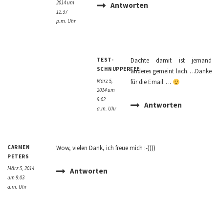
2014 um
Antworten
12:37
p.m. Uhr
TEST-
Dachte damit ist jemand
SCHNUPPERFEE
anderes gemeint lach….Danke
März 5,
für die Email….
2014 um
9:02
Antworten
a.m. Uhr
CARMEN
Wow, vielen Dank, ich freue mich :-))))
PETERS
März 5, 2014
Antworten
um 9:03
a.m. Uhr