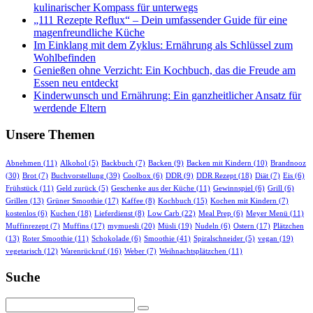
kulinarischer Kompass für unterwegs
„111 Rezepte Reflux“ – Dein umfassender Guide für eine
magenfreundliche Küche
Im Einklang mit dem Zyklus: Ernährung als Schlüssel zum
Wohlbefinden
Genießen ohne Verzicht: Ein Kochbuch, das die Freude am
Essen neu entdeckt
Kinderwunsch und Ernährung: Ein ganzheitlicher Ansatz für
werdende Eltern
Unsere Themen
Abnehmen
(11)
Alkohol
(5)
Backbuch
(7)
Backen
(9)
Backen mit Kindern
(10)
Brandnooz
(30)
Brot
(7)
Buchvorstellung
(39)
Coolbox
(6)
DDR
(9)
DDR Rezept
(18)
Diät
(7)
Eis
(6)
Frühstück
(11)
Geld zurück
(5)
Geschenke aus der Küche
(11)
Gewinnspiel
(6)
Grill
(6)
Grillen
(13)
Grüner Smoothie
(17)
Kaffee
(8)
Kochbuch
(15)
Kochen mit Kindern
(7)
kostenlos
(6)
Kuchen
(18)
Lieferdienst
(8)
Low Carb
(22)
Meal Prep
(6)
Meyer Menü
(11)
Muffinrezept
(7)
Muffins
(17)
mymuesli
(20)
Müsli
(19)
Nudeln
(6)
Ostern
(17)
Plätzchen
(13)
Roter Smoothie
(11)
Schokolade
(6)
Smoothie
(41)
Spiralschneider
(5)
vegan
(19)
vegetarisch
(12)
Warenrückruf
(16)
Weber
(7)
Weihnachtsplätzchen
(11)
Suche