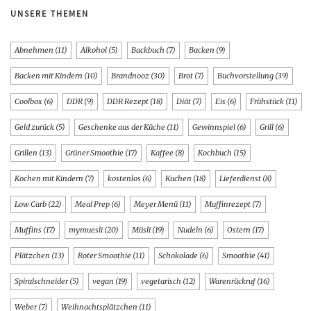
UNSERE THEMEN
Abnehmen
(11)
Alkohol
(5)
Backbuch
(7)
Backen
(9)
Backen mit Kindern
(10)
Brandnooz
(30)
Brot
(7)
Buchvorstellung
(39)
Coolbox
(6)
DDR
(9)
DDR Rezept
(18)
Diät
(7)
Eis
(6)
Frühstück
(11)
Geld zurück
(5)
Geschenke aus der Küche
(11)
Gewinnspiel
(6)
Grill
(6)
Grillen
(13)
Grüner Smoothie
(17)
Kaffee
(8)
Kochbuch
(15)
Kochen mit Kindern
(7)
kostenlos
(6)
Kuchen
(18)
Lieferdienst
(8)
Low Carb
(22)
Meal Prep
(6)
Meyer Menü
(11)
Muffinrezept
(7)
Muffins
(17)
mymuesli
(20)
Müsli
(19)
Nudeln
(6)
Ostern
(17)
Plätzchen
(13)
Roter Smoothie
(11)
Schokolade
(6)
Smoothie
(41)
Spiralschneider
(5)
vegan
(19)
vegetarisch
(12)
Warenrückruf
(16)
Weber
(7)
Weihnachtsplätzchen
(11)