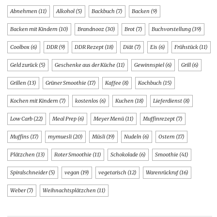
Abnehmen
(11)
Alkohol
(5)
Backbuch
(7)
Backen
(9)
Backen mit Kindern
(10)
Brandnooz
(30)
Brot
(7)
Buchvorstellung
(39)
Coolbox
(6)
DDR
(9)
DDR Rezept
(18)
Diät
(7)
Eis
(6)
Frühstück
(11)
Geld zurück
(5)
Geschenke aus der Küche
(11)
Gewinnspiel
(6)
Grill
(6)
Grillen
(13)
Grüner Smoothie
(17)
Kaffee
(8)
Kochbuch
(15)
Kochen mit Kindern
(7)
kostenlos
(6)
Kuchen
(18)
Lieferdienst
(8)
Low Carb
(22)
Meal Prep
(6)
Meyer Menü
(11)
Muffinrezept
(7)
Muffins
(17)
mymuesli
(20)
Müsli
(19)
Nudeln
(6)
Ostern
(17)
Plätzchen
(13)
Roter Smoothie
(11)
Schokolade
(6)
Smoothie
(41)
Spiralschneider
(5)
vegan
(19)
vegetarisch
(12)
Warenrückruf
(16)
Weber
(7)
Weihnachtsplätzchen
(11)