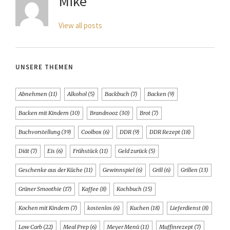
Mike
View all posts
UNSERE THEMEN
Abnehmen
(11)
Alkohol
(5)
Backbuch
(7)
Backen
(9)
Backen mit Kindern
(10)
Brandnooz
(30)
Brot
(7)
Buchvorstellung
(39)
Coolbox
(6)
DDR
(9)
DDR Rezept
(18)
Diät
(7)
Eis
(6)
Frühstück
(11)
Geld zurück
(5)
Geschenke aus der Küche
(11)
Gewinnspiel
(6)
Grill
(6)
Grillen
(13)
Grüner Smoothie
(17)
Kaffee
(8)
Kochbuch
(15)
Kochen mit Kindern
(7)
kostenlos
(6)
Kuchen
(18)
Lieferdienst
(8)
Low Carb
(22)
Meal Prep
(6)
Meyer Menü
(11)
Muffinrezept
(7)