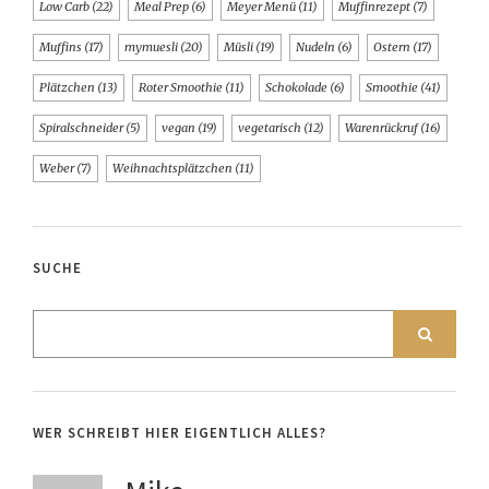
Low Carb
(22)
Meal Prep
(6)
Meyer Menü
(11)
Muffinrezept
(7)
Muffins
(17)
mymuesli
(20)
Müsli
(19)
Nudeln
(6)
Ostern
(17)
Plätzchen
(13)
Roter Smoothie
(11)
Schokolade
(6)
Smoothie
(41)
Spiralschneider
(5)
vegan
(19)
vegetarisch
(12)
Warenrückruf
(16)
Weber
(7)
Weihnachtsplätzchen
(11)
SUCHE
WER SCHREIBT HIER EIGENTLICH ALLES?