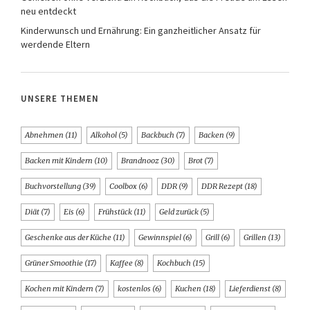
neu entdeckt
Kinderwunsch und Ernährung: Ein ganzheitlicher Ansatz für
werdende Eltern
UNSERE THEMEN
Abnehmen
(11)
Alkohol
(5)
Backbuch
(7)
Backen
(9)
Backen mit Kindern
(10)
Brandnooz
(30)
Brot
(7)
Buchvorstellung
(39)
Coolbox
(6)
DDR
(9)
DDR Rezept
(18)
Diät
(7)
Eis
(6)
Frühstück
(11)
Geld zurück
(5)
Geschenke aus der Küche
(11)
Gewinnspiel
(6)
Grill
(6)
Grillen
(13)
Grüner Smoothie
(17)
Kaffee
(8)
Kochbuch
(15)
Kochen mit Kindern
(7)
kostenlos
(6)
Kuchen
(18)
Lieferdienst
(8)