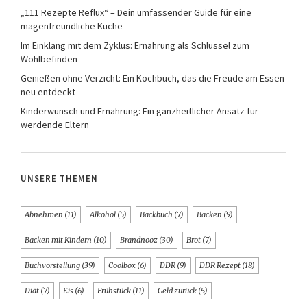
„111 Rezepte Reflux“ – Dein umfassender Guide für eine
magenfreundliche Küche
Im Einklang mit dem Zyklus: Ernährung als Schlüssel zum
Wohlbefinden
Genießen ohne Verzicht: Ein Kochbuch, das die Freude am Essen
neu entdeckt
Kinderwunsch und Ernährung: Ein ganzheitlicher Ansatz für
werdende Eltern
UNSERE THEMEN
Abnehmen
(11)
Alkohol
(5)
Backbuch
(7)
Backen
(9)
Backen mit Kindern
(10)
Brandnooz
(30)
Brot
(7)
Buchvorstellung
(39)
Coolbox
(6)
DDR
(9)
DDR Rezept
(18)
Diät
(7)
Eis
(6)
Frühstück
(11)
Geld zurück
(5)