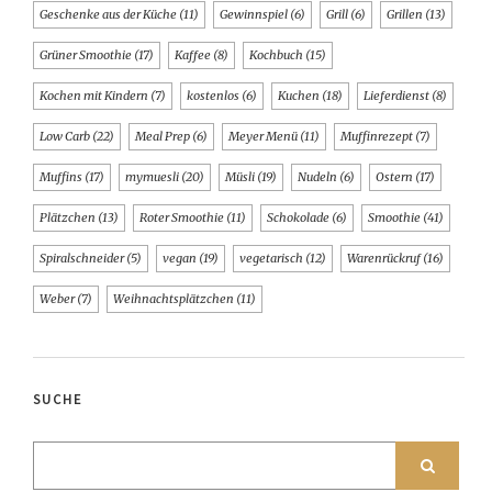
Geschenke aus der Küche
(11)
Gewinnspiel
(6)
Grill
(6)
Grillen
(13)
Grüner Smoothie
(17)
Kaffee
(8)
Kochbuch
(15)
Kochen mit Kindern
(7)
kostenlos
(6)
Kuchen
(18)
Lieferdienst
(8)
Low Carb
(22)
Meal Prep
(6)
Meyer Menü
(11)
Muffinrezept
(7)
Muffins
(17)
mymuesli
(20)
Müsli
(19)
Nudeln
(6)
Ostern
(17)
Plätzchen
(13)
Roter Smoothie
(11)
Schokolade
(6)
Smoothie
(41)
Spiralschneider
(5)
vegan
(19)
vegetarisch
(12)
Warenrückruf
(16)
Weber
(7)
Weihnachtsplätzchen
(11)
SUCHE