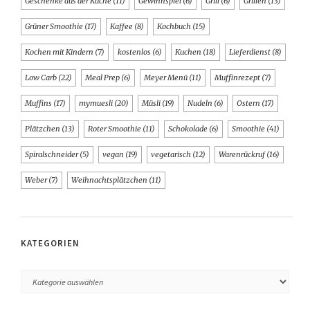
Geschenke aus der Küche
(11)
Gewinnspiel
(6)
Grill
(6)
Grillen
(13)
Grüner Smoothie
(17)
Kaffee
(8)
Kochbuch
(15)
Kochen mit Kindern
(7)
kostenlos
(6)
Kuchen
(18)
Lieferdienst
(8)
Low Carb
(22)
Meal Prep
(6)
Meyer Menü
(11)
Muffinrezept
(7)
Muffins
(17)
mymuesli
(20)
Müsli
(19)
Nudeln
(6)
Ostern
(17)
Plätzchen
(13)
Roter Smoothie
(11)
Schokolade
(6)
Smoothie
(41)
Spiralschneider
(5)
vegan
(19)
vegetarisch
(12)
Warenrückruf
(16)
Weber
(7)
Weihnachtsplätzchen
(11)
KATEGORIEN