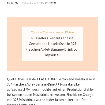
By Sandy
–
März 14, 2014
–
0 Comments
Tipps und Tricks aus unseren Küchen
Nussallergiker aufgepasst:
Gemahlene Haselnüsse in 327
Flaschen Apfel-Banane-Drink von
mymuesli
Quelle: Mymuesli.de ++ ACHTUNG: Gemahlene Haselnüsse in
327 Flaschen Apfel-Banane-Drink++ Nussallergiker
aufgepasst! Mymuesli möchte auf einen Produktionsfehler
bei seinen neuen Müslidrinks hinweisen: Eine kleine Charge
von 327 Müslidrinks wurde leider falsch etikettiert. Der
Bircher-Drink, der […]