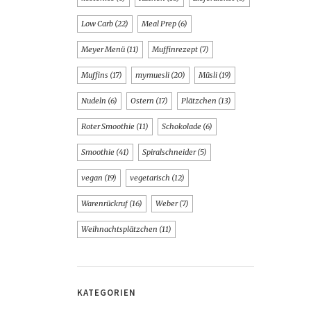
Low Carb
(22)
Meal Prep
(6)
Meyer Menü
(11)
Muffinrezept
(7)
Muffins
(17)
mymuesli
(20)
Müsli
(19)
Nudeln
(6)
Ostern
(17)
Plätzchen
(13)
Roter Smoothie
(11)
Schokolade
(6)
Smoothie
(41)
Spiralschneider
(5)
vegan
(19)
vegetarisch
(12)
Warenrückruf
(16)
Weber
(7)
Weihnachtsplätzchen
(11)
KATEGORIEN