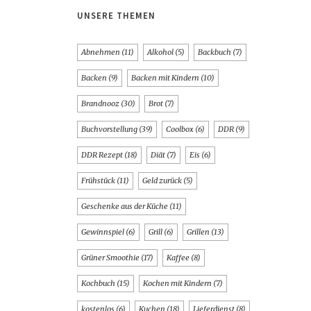
UNSERE THEMEN
Abnehmen
(11)
Alkohol
(5)
Backbuch
(7)
Backen
(9)
Backen mit Kindern
(10)
Brandnooz
(30)
Brot
(7)
Buchvorstellung
(39)
Coolbox
(6)
DDR
(9)
DDR Rezept
(18)
Diät
(7)
Eis
(6)
Frühstück
(11)
Geld zurück
(5)
Geschenke aus der Küche
(11)
Gewinnspiel
(6)
Grill
(6)
Grillen
(13)
Grüner Smoothie
(17)
Kaffee
(8)
Kochbuch
(15)
Kochen mit Kindern
(7)
kostenlos
(6)
Kuchen
(18)
Lieferdienst
(8)