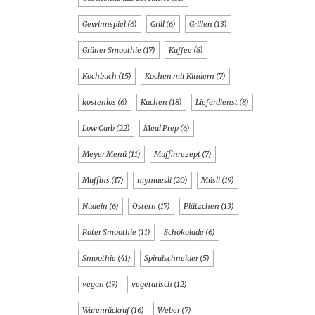
Gewinnspiel
(6)
Grill
(6)
Grillen
(13)
Grüner Smoothie
(17)
Kaffee
(8)
Kochbuch
(15)
Kochen mit Kindern
(7)
kostenlos
(6)
Kuchen
(18)
Lieferdienst
(8)
Low Carb
(22)
Meal Prep
(6)
Meyer Menü
(11)
Muffinrezept
(7)
Muffins
(17)
mymuesli
(20)
Müsli
(19)
Nudeln
(6)
Ostern
(17)
Plätzchen
(13)
Roter Smoothie
(11)
Schokolade
(6)
Smoothie
(41)
Spiralschneider
(5)
vegan
(19)
vegetarisch
(12)
Warenrückruf
(16)
Weber
(7)