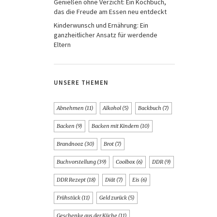
Genießen ohne Verzicht: Ein Kochbuch,
das die Freude am Essen neu entdeckt
Kinderwunsch und Ernährung: Ein
ganzheitlicher Ansatz für werdende
Eltern
UNSERE THEMEN
Abnehmen
(11)
Alkohol
(5)
Backbuch
(7)
Backen
(9)
Backen mit Kindern
(10)
Brandnooz
(30)
Brot
(7)
Buchvorstellung
(39)
Coolbox
(6)
DDR
(9)
DDR Rezept
(18)
Diät
(7)
Eis
(6)
Frühstück
(11)
Geld zurück
(5)
Geschenke aus der Küche
(11)