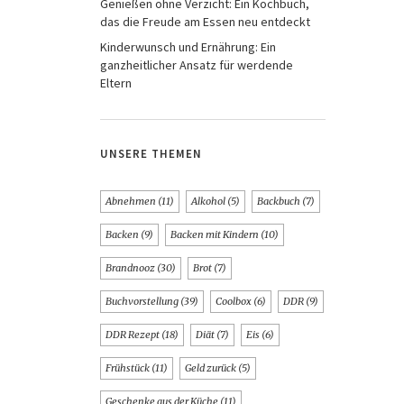
Genießen ohne Verzicht: Ein Kochbuch,
das die Freude am Essen neu entdeckt
Kinderwunsch und Ernährung: Ein
ganzheitlicher Ansatz für werdende
Eltern
UNSERE THEMEN
Abnehmen
(11)
Alkohol
(5)
Backbuch
(7)
Backen
(9)
Backen mit Kindern
(10)
Brandnooz
(30)
Brot
(7)
Buchvorstellung
(39)
Coolbox
(6)
DDR
(9)
DDR Rezept
(18)
Diät
(7)
Eis
(6)
Frühstück
(11)
Geld zurück
(5)
Geschenke aus der Küche
(11)