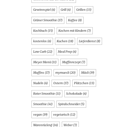
Gewinnspiel
(6)
Grill
(6)
Grillen
(13)
Grüner Smoothie
(17)
Kaffee
(8)
Kochbuch
(15)
Kochen mit Kindern
(7)
kostenlos
(6)
Kuchen
(18)
Lieferdienst
(8)
Low Carb
(22)
Meal Prep
(6)
Meyer Menü
(11)
Muffinrezept
(7)
Muffins
(17)
mymuesli
(20)
Müsli
(19)
Nudeln
(6)
Ostern
(17)
Plätzchen
(13)
Roter Smoothie
(11)
Schokolade
(6)
Smoothie
(41)
Spiralschneider
(5)
vegan
(19)
vegetarisch
(12)
Warenrückruf
(16)
Weber
(7)