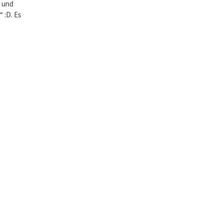
 und
“ :D. Es