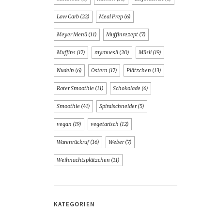
Low Carb
(22)
Meal Prep
(6)
Meyer Menü
(11)
Muffinrezept
(7)
Muffins
(17)
mymuesli
(20)
Müsli
(19)
Nudeln
(6)
Ostern
(17)
Plätzchen
(13)
Roter Smoothie
(11)
Schokolade
(6)
Smoothie
(41)
Spiralschneider
(5)
vegan
(19)
vegetarisch
(12)
Warenrückruf
(16)
Weber
(7)
Weihnachtsplätzchen
(11)
KATEGORIEN