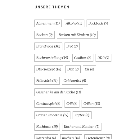
UNSERE THEMEN
Abnehmen
(11)
Alkohol
(5)
Backbuch
(7)
Backen
(9)
Backen mit Kindern
(10)
Brandnooz
(30)
Brot
(7)
Buchvorstellung
(39)
Coolbox
(6)
DDR
(9)
DDR Rezept
(18)
Diät
(7)
Eis
(6)
Frühstück
(11)
Geld zurück
(5)
Geschenke aus der Küche
(11)
Gewinnspiel
(6)
Grill
(6)
Grillen
(13)
Grüner Smoothie
(17)
Kaffee
(8)
Kochbuch
(15)
Kochen mit Kindern
(7)
kostenlos
(6)
Kuchen
(18)
Lieferdienst
(8)