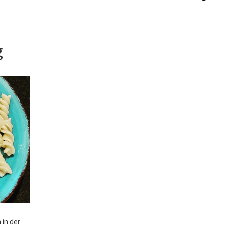
g
 in der