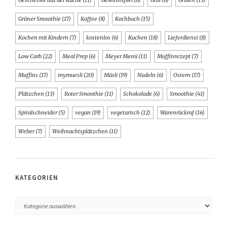
Geschenke aus der Küche
(11)
Gewinnspiel
(6)
Grill
(6)
Grillen
(13)
Grüner Smoothie
(17)
Kaffee
(8)
Kochbuch
(15)
Kochen mit Kindern
(7)
kostenlos
(6)
Kuchen
(18)
Lieferdienst
(8)
Low Carb
(22)
Meal Prep
(6)
Meyer Menü
(11)
Muffinrezept
(7)
Muffins
(17)
mymuesli
(20)
Müsli
(19)
Nudeln
(6)
Ostern
(17)
Plätzchen
(13)
Roter Smoothie
(11)
Schokolade
(6)
Smoothie
(41)
Spiralschneider
(5)
vegan
(19)
vegetarisch
(12)
Warenrückruf
(16)
Weber
(7)
Weihnachtsplätzchen
(11)
KATEGORIEN