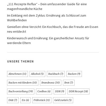
„111 Rezepte Reflux“ – Dein umfassender Guide für eine
magenfreundliche Küche
Im Einklang mit dem Zyklus: Ernährung als Schlüssel zum
Wohlbefinden
Genießen ohne Verzicht: Ein Kochbuch, das die Freude am Essen
neu entdeckt
Kinderwunsch und Ernährung: Ein ganzheitlicher Ansatz für
werdende Eltern
UNSERE THEMEN
Abnehmen
(11)
Alkohol
(5)
Backbuch
(7)
Backen
(9)
Backen mit Kindern
(10)
Brandnooz
(30)
Brot
(7)
Buchvorstellung
(39)
Coolbox
(6)
DDR
(9)
DDR Rezept
(18)
Diät
(7)
Eis
(6)
Frühstück
(11)
Geld zurück
(5)