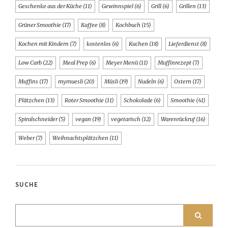
Geschenke aus der Küche
(11)
Gewinnspiel
(6)
Grill
(6)
Grillen
(13)
Grüner Smoothie
(17)
Kaffee
(8)
Kochbuch
(15)
Kochen mit Kindern
(7)
kostenlos
(6)
Kuchen
(18)
Lieferdienst
(8)
Low Carb
(22)
Meal Prep
(6)
Meyer Menü
(11)
Muffinrezept
(7)
Muffins
(17)
mymuesli
(20)
Müsli
(19)
Nudeln
(6)
Ostern
(17)
Plätzchen
(13)
Roter Smoothie
(11)
Schokolade
(6)
Smoothie
(41)
Spiralschneider
(5)
vegan
(19)
vegetarisch
(12)
Warenrückruf
(16)
Weber
(7)
Weihnachtsplätzchen
(11)
SUCHE