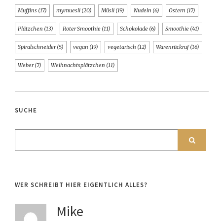
Muffins
(17)
mymuesli
(20)
Müsli
(19)
Nudeln
(6)
Ostern
(17)
Plätzchen
(13)
Roter Smoothie
(11)
Schokolade
(6)
Smoothie
(41)
Spiralschneider
(5)
vegan
(19)
vegetarisch
(12)
Warenrückruf
(16)
Weber
(7)
Weihnachtsplätzchen
(11)
SUCHE
WER SCHREIBT HIER EIGENTLICH ALLES?
Mike