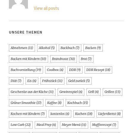
View all posts
UNSERE THEMEN
Abnehmen
(11)
Alkohol
(5)
Backbuch
(7)
Backen
(9)
Backen mit Kindern
(10)
Brandnooz
(30)
Brot
(7)
Buchvorstellung
(39)
Coolbox
(6)
DDR
(9)
DDR Rezept
(18)
Diät
(7)
Eis
(6)
Frühstück
(11)
Geld zurück
(5)
Geschenke aus der Küche
(11)
Gewinnspiel
(6)
Grill
(6)
Grillen
(13)
Grüner Smoothie
(17)
Kaffee
(8)
Kochbuch
(15)
Kochen mit Kindern
(7)
kostenlos
(6)
Kuchen
(18)
Lieferdienst
(8)
Low Carb
(22)
Meal Prep
(6)
Meyer Menü
(11)
Muffinrezept
(7)