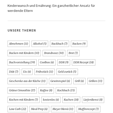
Kinderwunsch und Ernährung: Ein ganzheitlicher Ansatz für
werdende Eltern
UNSERE THEMEN
Abnehmen
(11)
Alkohol
(5)
Backbuch
(7)
Backen
(9)
Backen mit Kindern
(10)
Brandnooz
(30)
Brot
(7)
Buchvorstellung
(39)
Coolbox
(6)
DDR
(9)
DDR Rezept
(18)
Diät
(7)
Eis
(6)
Frühstück
(11)
Geld zurück
(5)
Geschenke aus der Küche
(11)
Gewinnspiel
(6)
Grill
(6)
Grillen
(13)
Grüner Smoothie
(17)
Kaffee
(8)
Kochbuch
(15)
Kochen mit Kindern
(7)
kostenlos
(6)
Kuchen
(18)
Lieferdienst
(8)
Low Carb
(22)
Meal Prep
(6)
Meyer Menü
(11)
Muffinrezept
(7)