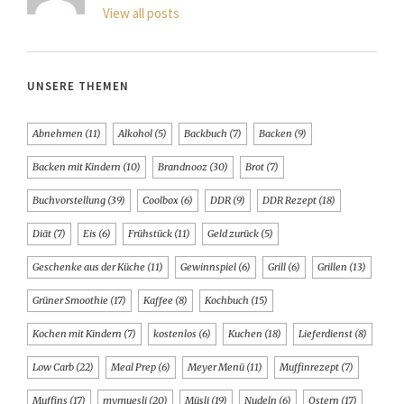
View all posts
UNSERE THEMEN
Abnehmen
(11)
Alkohol
(5)
Backbuch
(7)
Backen
(9)
Backen mit Kindern
(10)
Brandnooz
(30)
Brot
(7)
Buchvorstellung
(39)
Coolbox
(6)
DDR
(9)
DDR Rezept
(18)
Diät
(7)
Eis
(6)
Frühstück
(11)
Geld zurück
(5)
Geschenke aus der Küche
(11)
Gewinnspiel
(6)
Grill
(6)
Grillen
(13)
Grüner Smoothie
(17)
Kaffee
(8)
Kochbuch
(15)
Kochen mit Kindern
(7)
kostenlos
(6)
Kuchen
(18)
Lieferdienst
(8)
Low Carb
(22)
Meal Prep
(6)
Meyer Menü
(11)
Muffinrezept
(7)
Muffins
(17)
mymuesli
(20)
Müsli
(19)
Nudeln
(6)
Ostern
(17)