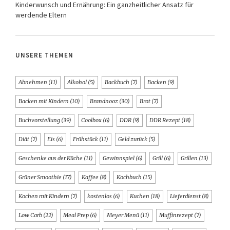
Kinderwunsch und Ernährung: Ein ganzheitlicher Ansatz für
werdende Eltern
UNSERE THEMEN
Abnehmen
(11)
Alkohol
(5)
Backbuch
(7)
Backen
(9)
Backen mit Kindern
(10)
Brandnooz
(30)
Brot
(7)
Buchvorstellung
(39)
Coolbox
(6)
DDR
(9)
DDR Rezept
(18)
Diät
(7)
Eis
(6)
Frühstück
(11)
Geld zurück
(5)
Geschenke aus der Küche
(11)
Gewinnspiel
(6)
Grill
(6)
Grillen
(13)
Grüner Smoothie
(17)
Kaffee
(8)
Kochbuch
(15)
Kochen mit Kindern
(7)
kostenlos
(6)
Kuchen
(18)
Lieferdienst
(8)
Low Carb
(22)
Meal Prep
(6)
Meyer Menü
(11)
Muffinrezept
(7)