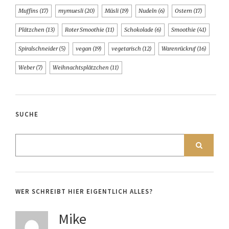
Muffins
(17)
mymuesli
(20)
Müsli
(19)
Nudeln
(6)
Ostern
(17)
Plätzchen
(13)
Roter Smoothie
(11)
Schokolade
(6)
Smoothie
(41)
Spiralschneider
(5)
vegan
(19)
vegetarisch
(12)
Warenrückruf
(16)
Weber
(7)
Weihnachtsplätzchen
(11)
SUCHE
WER SCHREIBT HIER EIGENTLICH ALLES?
Mike