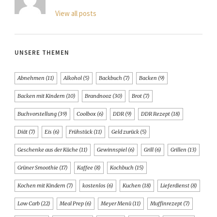
View all posts
UNSERE THEMEN
Abnehmen
(11)
Alkohol
(5)
Backbuch
(7)
Backen
(9)
Backen mit Kindern
(10)
Brandnooz
(30)
Brot
(7)
Buchvorstellung
(39)
Coolbox
(6)
DDR
(9)
DDR Rezept
(18)
Diät
(7)
Eis
(6)
Frühstück
(11)
Geld zurück
(5)
Geschenke aus der Küche
(11)
Gewinnspiel
(6)
Grill
(6)
Grillen
(13)
Grüner Smoothie
(17)
Kaffee
(8)
Kochbuch
(15)
Kochen mit Kindern
(7)
kostenlos
(6)
Kuchen
(18)
Lieferdienst
(8)
Low Carb
(22)
Meal Prep
(6)
Meyer Menü
(11)
Muffinrezept
(7)