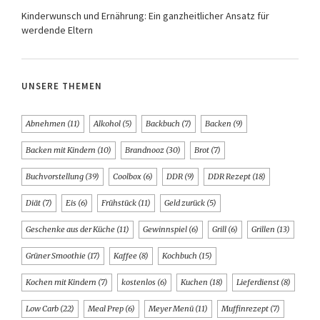
Kinderwunsch und Ernährung: Ein ganzheitlicher Ansatz für
werdende Eltern
UNSERE THEMEN
Abnehmen
(11)
Alkohol
(5)
Backbuch
(7)
Backen
(9)
Backen mit Kindern
(10)
Brandnooz
(30)
Brot
(7)
Buchvorstellung
(39)
Coolbox
(6)
DDR
(9)
DDR Rezept
(18)
Diät
(7)
Eis
(6)
Frühstück
(11)
Geld zurück
(5)
Geschenke aus der Küche
(11)
Gewinnspiel
(6)
Grill
(6)
Grillen
(13)
Grüner Smoothie
(17)
Kaffee
(8)
Kochbuch
(15)
Kochen mit Kindern
(7)
kostenlos
(6)
Kuchen
(18)
Lieferdienst
(8)
Low Carb
(22)
Meal Prep
(6)
Meyer Menü
(11)
Muffinrezept
(7)