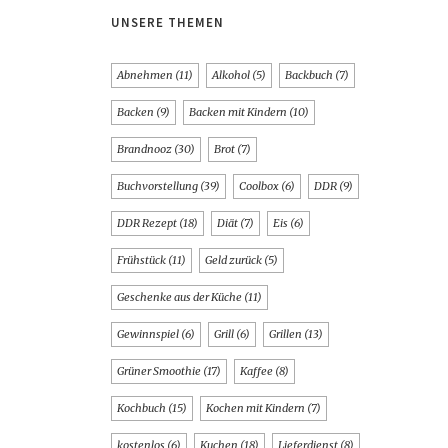
UNSERE THEMEN
Abnehmen
(11)
Alkohol
(5)
Backbuch
(7)
Backen
(9)
Backen mit Kindern
(10)
Brandnooz
(30)
Brot
(7)
Buchvorstellung
(39)
Coolbox
(6)
DDR
(9)
DDR Rezept
(18)
Diät
(7)
Eis
(6)
Frühstück
(11)
Geld zurück
(5)
Geschenke aus der Küche
(11)
Gewinnspiel
(6)
Grill
(6)
Grillen
(13)
Grüner Smoothie
(17)
Kaffee
(8)
Kochbuch
(15)
Kochen mit Kindern
(7)
kostenlos
(6)
Kuchen
(18)
Lieferdienst
(8)