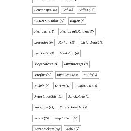
Gewinnspiel
(6)
Grill
(6)
Grillen
(13)
Grüner Smoothie
(17)
Kaffee
(8)
Kochbuch
(15)
Kochen mit Kindern
(7)
kostenlos
(6)
Kuchen
(18)
Lieferdienst
(8)
Low Carb
(22)
Meal Prep
(6)
Meyer Menü
(11)
Muffinrezept
(7)
Muffins
(17)
mymuesli
(20)
Müsli
(19)
Nudeln
(6)
Ostern
(17)
Plätzchen
(13)
Roter Smoothie
(11)
Schokolade
(6)
Smoothie
(41)
Spiralschneider
(5)
vegan
(19)
vegetarisch
(12)
Warenrückruf
(16)
Weber
(7)