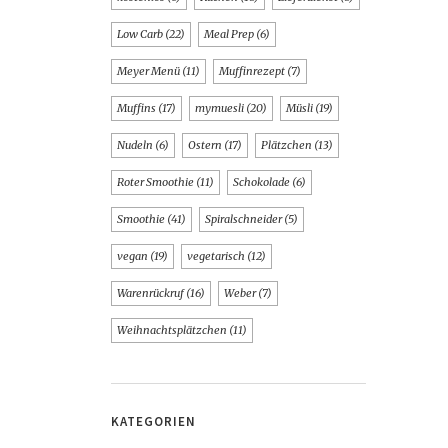
Low Carb
(22)
Meal Prep
(6)
Meyer Menü
(11)
Muffinrezept
(7)
Muffins
(17)
mymuesli
(20)
Müsli
(19)
Nudeln
(6)
Ostern
(17)
Plätzchen
(13)
Roter Smoothie
(11)
Schokolade
(6)
Smoothie
(41)
Spiralschneider
(5)
vegan
(19)
vegetarisch
(12)
Warenrückruf
(16)
Weber
(7)
Weihnachtsplätzchen
(11)
KATEGORIEN