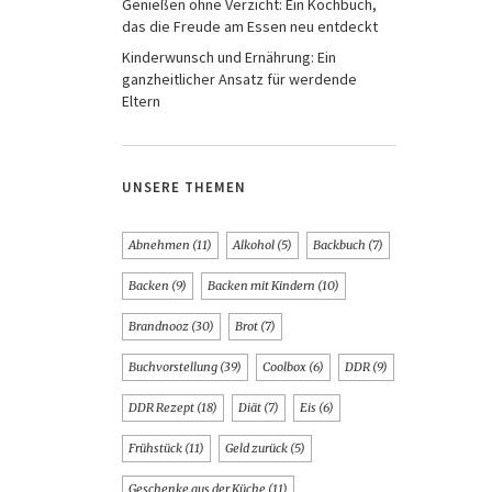
Genießen ohne Verzicht: Ein Kochbuch,
das die Freude am Essen neu entdeckt
Kinderwunsch und Ernährung: Ein
ganzheitlicher Ansatz für werdende
Eltern
UNSERE THEMEN
Abnehmen
(11)
Alkohol
(5)
Backbuch
(7)
Backen
(9)
Backen mit Kindern
(10)
Brandnooz
(30)
Brot
(7)
Buchvorstellung
(39)
Coolbox
(6)
DDR
(9)
DDR Rezept
(18)
Diät
(7)
Eis
(6)
Frühstück
(11)
Geld zurück
(5)
Geschenke aus der Küche
(11)