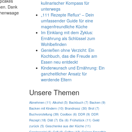
upcakes
kulinarischer Kompass für
hen. Dank
unterwegs
üchenwaage
„111 Rezepte Reflux“ – Dein
umfassender Guide für eine
magenfreundliche Küche
Im Einklang mit dem Zyklus:
Ernährung als Schlüssel zum
Wohlbefinden
Genießen ohne Verzicht: Ein
Kochbuch, das die Freude am
Essen neu entdeckt
Kinderwunsch und Ernährung: Ein
ganzheitlicher Ansatz für
werdende Eltern
Unsere Themen
Abnehmen
(11)
Alkohol
(5)
Backbuch
(7)
Backen
(9)
Backen mit Kindern
(10)
Brandnooz
(30)
Brot
(7)
Buchvorstellung
(39)
Coolbox
(6)
DDR
(9)
DDR
Rezept
(18)
Diät
(7)
Eis
(6)
Frühstück
(11)
Geld
zurück
(5)
Geschenke aus der Küche
(11)
Gewinnspiel
(6)
Grill
(6)
Grillen
(13)
Grüner Smoothie