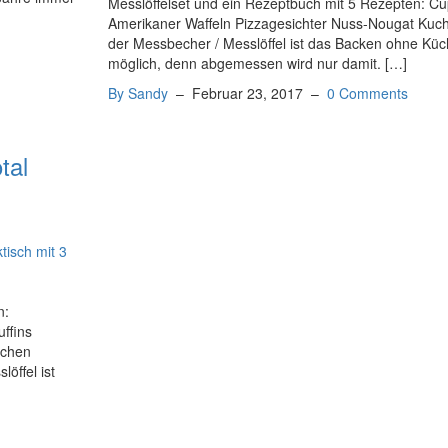
Messlöffelset und ein Rezeptbuch mit 5 Rezepten: C
Amerikaner Waffeln Pizzagesichter Nuss-Nougat Kuc
der Messbecher / Messlöffel ist das Backen ohne K
möglich, denn abgemessen wird nur damit. […]
By Sandy
–
Februar 23, 2017
–
0 Comments
tal
n:
ffins
uchen
öffel ist