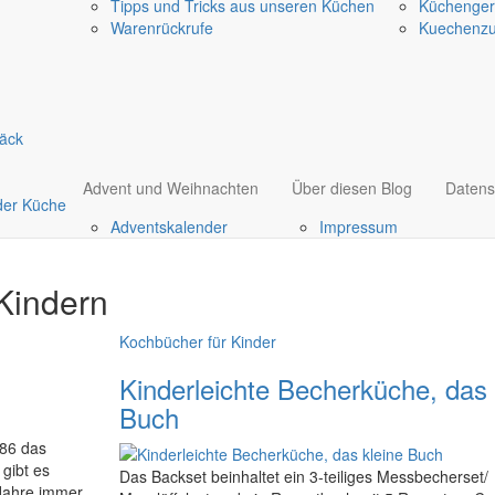
Tipps und Tricks aus unseren Küchen
Küchenger
Warenrückrufe
Kuechenz
äck
Advent und Weihnachten
Über diesen Blog
Datens
der Küche
Adventskalender
Impressum
Kindern
Kochbücher für Kinder
Kinderleichte Becherküche, das 
Buch
986 das
 gibt es
Das Backset beinhaltet ein 3-teiliges Messbecherset/
1 Jahre immer