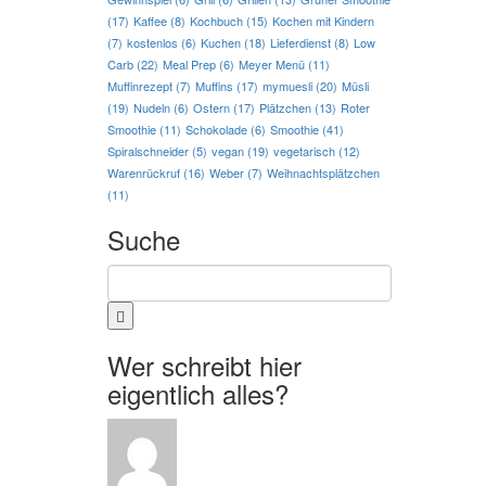
(17)
Kaffee
(8)
Kochbuch
(15)
Kochen mit Kindern
(7)
kostenlos
(6)
Kuchen
(18)
Lieferdienst
(8)
Low
Carb
(22)
Meal Prep
(6)
Meyer Menü
(11)
Muffinrezept
(7)
Muffins
(17)
mymuesli
(20)
Müsli
(19)
Nudeln
(6)
Ostern
(17)
Plätzchen
(13)
Roter
Smoothie
(11)
Schokolade
(6)
Smoothie
(41)
Spiralschneider
(5)
vegan
(19)
vegetarisch
(12)
Warenrückruf
(16)
Weber
(7)
Weihnachtsplätzchen
(11)
Suche
Wer schreibt hier
eigentlich alles?