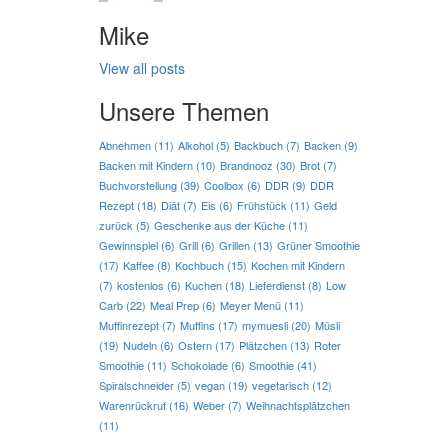
Mike
View all posts
Unsere Themen
Abnehmen
(11)
Alkohol
(5)
Backbuch
(7)
Backen
(9)
Backen mit Kindern
(10)
Brandnooz
(30)
Brot
(7)
Buchvorstellung
(39)
Coolbox
(6)
DDR
(9)
DDR
Rezept
(18)
Diät
(7)
Eis
(6)
Frühstück
(11)
Geld
zurück
(5)
Geschenke aus der Küche
(11)
Gewinnspiel
(6)
Grill
(6)
Grillen
(13)
Grüner Smoothie
(17)
Kaffee
(8)
Kochbuch
(15)
Kochen mit Kindern
(7)
kostenlos
(6)
Kuchen
(18)
Lieferdienst
(8)
Low
Carb
(22)
Meal Prep
(6)
Meyer Menü
(11)
Muffinrezept
(7)
Muffins
(17)
mymuesli
(20)
Müsli
(19)
Nudeln
(6)
Ostern
(17)
Plätzchen
(13)
Roter
Smoothie
(11)
Schokolade
(6)
Smoothie
(41)
Spiralschneider
(5)
vegan
(19)
vegetarisch
(12)
Warenrückruf
(16)
Weber
(7)
Weihnachtsplätzchen
(11)