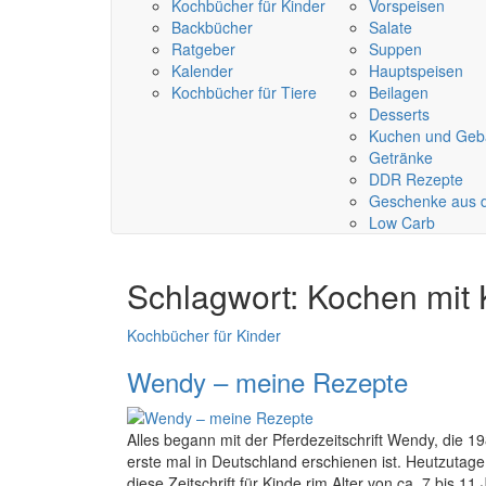
Kochbücher für Kinder
Vorspeisen
Backbücher
Salate
Ratgeber
Suppen
Kalender
Hauptspeisen
Kochbücher für Tiere
Beilagen
Desserts
Kuchen und Geb
Getränke
DDR Rezepte
Geschenke aus 
Low Carb
Schlagwort:
Kochen mit 
Kochbücher für Kinder
Wendy – meine Rezepte
Alles begann mit der Pferdezeitschrift Wendy, die 1
erste mal in Deutschland erschienen ist. Heutzutage
diese Zeitschrift für Kinde rim Alter von ca. 7 bis 1