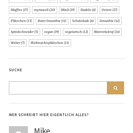
Muffins
(17)
mymuesli
(20)
Müsli
(19)
Nudeln
(6)
Ostern
(17)
Plätzchen
(13)
Roter Smoothie
(11)
Schokolade
(6)
Smoothie
(41)
Spiralschneider
(5)
vegan
(19)
vegetarisch
(12)
Warenrückruf
(16)
Weber
(7)
Weihnachtsplätzchen
(11)
SUCHE
WER SCHREIBT HIER EIGENTLICH ALLES?
Mike