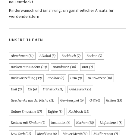
neu entdeckt
Kinderwunsch und Ernährung: Ein ganzheitlicher Ansatz für
werdende Eltern
UNSERE THEMEN
Abnehmen
(11)
Alkohol
(5)
Backbuch
(7)
Backen
(9)
Backen mit Kindern
(10)
Brandnooz
(30)
Brot
(7)
Buchvorstellung
(39)
Coolbox
(6)
DDR
(9)
DDR Rezept
(18)
Diät
(7)
Eis
(6)
Frühstück
(11)
Geld zurück
(5)
Geschenke aus der Küche
(11)
Gewinnspiel
(6)
Grill
(6)
Grillen
(13)
Grüner Smoothie
(17)
Kaffee
(8)
Kochbuch
(15)
Kochen mit Kindern
(7)
kostenlos
(6)
Kuchen
(18)
Lieferdienst
(8)
Low Carb
(22)
Meal Prep
(6)
Meyer Menü
(11)
Muffinrezept
(7)