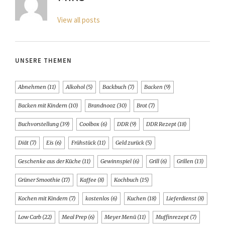
View all posts
UNSERE THEMEN
Abnehmen
(11)
Alkohol
(5)
Backbuch
(7)
Backen
(9)
Backen mit Kindern
(10)
Brandnooz
(30)
Brot
(7)
Buchvorstellung
(39)
Coolbox
(6)
DDR
(9)
DDR Rezept
(18)
Diät
(7)
Eis
(6)
Frühstück
(11)
Geld zurück
(5)
Geschenke aus der Küche
(11)
Gewinnspiel
(6)
Grill
(6)
Grillen
(13)
Grüner Smoothie
(17)
Kaffee
(8)
Kochbuch
(15)
Kochen mit Kindern
(7)
kostenlos
(6)
Kuchen
(18)
Lieferdienst
(8)
Low Carb
(22)
Meal Prep
(6)
Meyer Menü
(11)
Muffinrezept
(7)