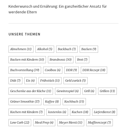
Kinderwunsch und Ernährung: Ein ganzheitlicher Ansatz für
werdende Eltern
UNSERE THEMEN
Abnehmen
(11)
Alkohol
(5)
Backbuch
(7)
Backen
(9)
Backen mit Kindern
(10)
Brandnooz
(30)
Brot
(7)
Buchvorstellung
(39)
Coolbox
(6)
DDR
(9)
DDR Rezept
(18)
Diät
(7)
Eis
(6)
Frühstück
(11)
Geld zurück
(5)
Geschenke aus der Küche
(11)
Gewinnspiel
(6)
Grill
(6)
Grillen
(13)
Grüner Smoothie
(17)
Kaffee
(8)
Kochbuch
(15)
Kochen mit Kindern
(7)
kostenlos
(6)
Kuchen
(18)
Lieferdienst
(8)
Low Carb
(22)
Meal Prep
(6)
Meyer Menü
(11)
Muffinrezept
(7)