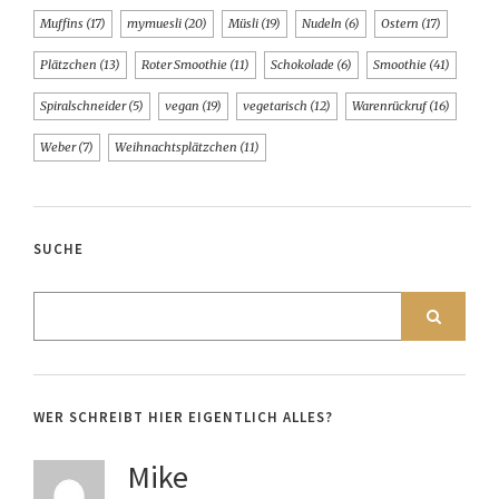
Muffins
(17)
mymuesli
(20)
Müsli
(19)
Nudeln
(6)
Ostern
(17)
Plätzchen
(13)
Roter Smoothie
(11)
Schokolade
(6)
Smoothie
(41)
Spiralschneider
(5)
vegan
(19)
vegetarisch
(12)
Warenrückruf
(16)
Weber
(7)
Weihnachtsplätzchen
(11)
SUCHE
WER SCHREIBT HIER EIGENTLICH ALLES?
Mike