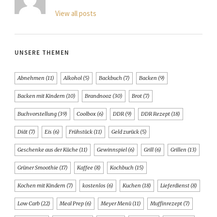
View all posts
UNSERE THEMEN
Abnehmen
(11)
Alkohol
(5)
Backbuch
(7)
Backen
(9)
Backen mit Kindern
(10)
Brandnooz
(30)
Brot
(7)
Buchvorstellung
(39)
Coolbox
(6)
DDR
(9)
DDR Rezept
(18)
Diät
(7)
Eis
(6)
Frühstück
(11)
Geld zurück
(5)
Geschenke aus der Küche
(11)
Gewinnspiel
(6)
Grill
(6)
Grillen
(13)
Grüner Smoothie
(17)
Kaffee
(8)
Kochbuch
(15)
Kochen mit Kindern
(7)
kostenlos
(6)
Kuchen
(18)
Lieferdienst
(8)
Low Carb
(22)
Meal Prep
(6)
Meyer Menü
(11)
Muffinrezept
(7)