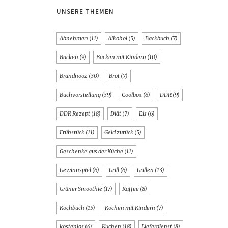
UNSERE THEMEN
Abnehmen
(11)
Alkohol
(5)
Backbuch
(7)
Backen
(9)
Backen mit Kindern
(10)
Brandnooz
(30)
Brot
(7)
Buchvorstellung
(39)
Coolbox
(6)
DDR
(9)
DDR Rezept
(18)
Diät
(7)
Eis
(6)
Frühstück
(11)
Geld zurück
(5)
Geschenke aus der Küche
(11)
Gewinnspiel
(6)
Grill
(6)
Grillen
(13)
Grüner Smoothie
(17)
Kaffee
(8)
Kochbuch
(15)
Kochen mit Kindern
(7)
kostenlos
(6)
Kuchen
(18)
Lieferdienst
(8)