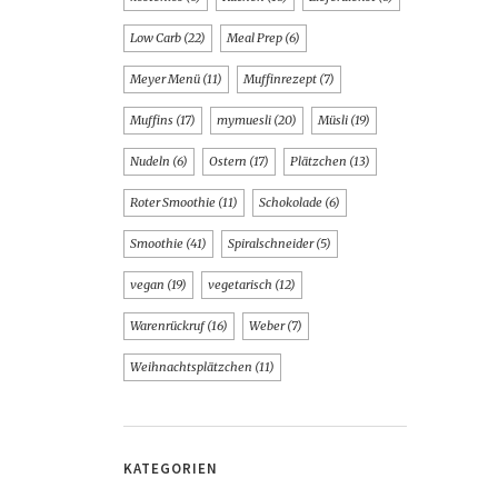
Low Carb
(22)
Meal Prep
(6)
Meyer Menü
(11)
Muffinrezept
(7)
Muffins
(17)
mymuesli
(20)
Müsli
(19)
Nudeln
(6)
Ostern
(17)
Plätzchen
(13)
Roter Smoothie
(11)
Schokolade
(6)
Smoothie
(41)
Spiralschneider
(5)
vegan
(19)
vegetarisch
(12)
Warenrückruf
(16)
Weber
(7)
Weihnachtsplätzchen
(11)
KATEGORIEN