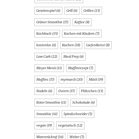
Gewinnspiel
(6)
Grill
(6)
Grillen
(13)
Grüner Smoothie
(17)
Kaffee
(8)
Kochbuch
(15)
Kochen mit Kindern
(7)
kostenlos
(6)
Kuchen
(18)
Lieferdienst
(8)
Low Carb
(22)
Meal Prep
(6)
Meyer Menü
(11)
Muffinrezept
(7)
Muffins
(17)
mymuesli
(20)
Müsli
(19)
Nudeln
(6)
Ostern
(17)
Plätzchen
(13)
Roter Smoothie
(11)
Schokolade
(6)
Smoothie
(41)
Spiralschneider
(5)
vegan
(19)
vegetarisch
(12)
Warenrückruf
(16)
Weber
(7)