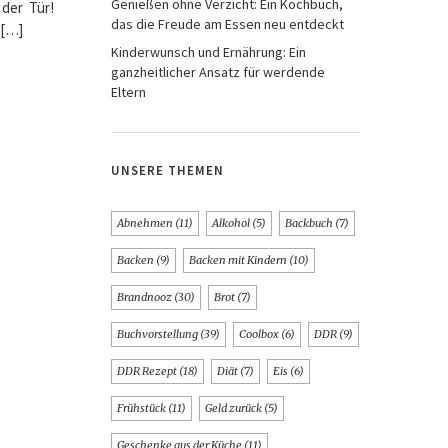
Genießen ohne Verzicht: Ein Kochbuch,
 der Tür!
das die Freude am Essen neu entdeckt
 […]
Kinderwunsch und Ernährung: Ein
ganzheitlicher Ansatz für werdende
Eltern
UNSERE THEMEN
Abnehmen
(11)
Alkohol
(5)
Backbuch
(7)
Backen
(9)
Backen mit Kindern
(10)
Brandnooz
(30)
Brot
(7)
Buchvorstellung
(39)
Coolbox
(6)
DDR
(9)
DDR Rezept
(18)
Diät
(7)
Eis
(6)
Frühstück
(11)
Geld zurück
(5)
Geschenke aus der Küche
(11)